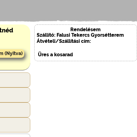
Rendelésem
etnéd
Szállító: Falusi Tekercs Gyorsétterem
Átvételi/Szállítási cím:
m (Nyitva)
Üres a kosarad