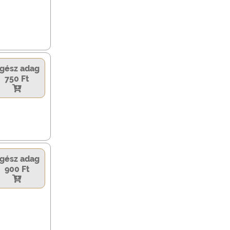
gész adag
750 Ft
gész adag
900 Ft