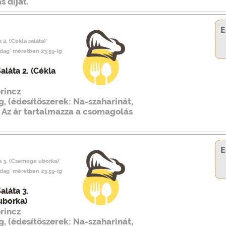
 díjat.
E
 2. (Cékla saláta)`
adag` méretben 23:59-ig
aláta 2. (Cékla
rincz
, (édesítőszerek: Na-szaharinát,
. Az ár tartalmazza a csomagolás
E
ta 3. (Csemege uborka)`
adag` méretben 23:59-ig
aláta 3.
uborka)
rincz
, (édesítőszerek: Na-szaharinát,