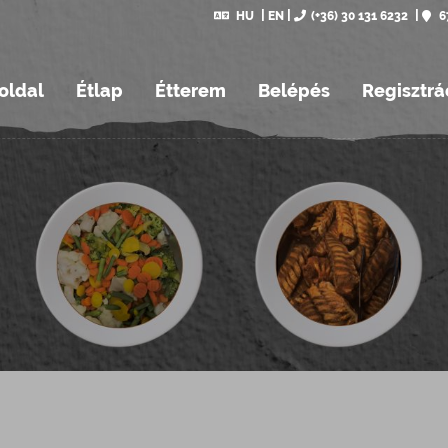
HU
EN
(+36) 30 131 6232
6
oldal
Étlap
Étterem
Belépés
Regisztrá