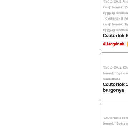
`Csütörtök B Fris
karaj` termék, 
23:59-ig rendel
, `Csütörtök B Fr
karaj` termék, `
23:59-ig rendel
Csütörtök B
Allergének:
`Csütörtök 1. Kö
termék, `Egész 
rendelhető
Csütörtök 1
burgonya
`Csütörtök 2 köre
termék, `Egész 