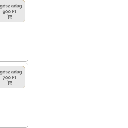
gész adag
900 Ft
gész adag
700 Ft