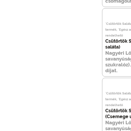
csomagolás
`Csütörtök Saláta
termék, `Egész 
rendelhető
Csütörtök S
saláta)
Nagyéri Lő
savanyúság
szukralóz)
díjat.
`Csütörtök Salá
termék, `Egész 
rendelhető
Csütörtök S
(Csemege 
Nagyéri Lő
savanyúság