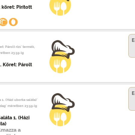
köret: Pirított
E
et: Párolt rizs` termék,
retben 23:59-ig
. Köret: Párolt
E
 1. (Házi uborka saláta)`
adag` méretben 23:59-ig
aláta 1. (Házi
ta)
almazza a