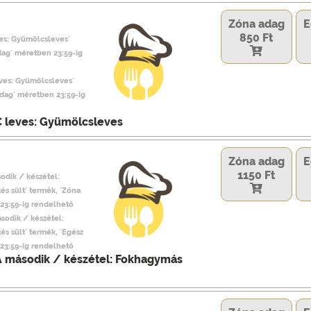
Zóna adag
E
850 Ft
ves: Gyümölcsleves`
dag` méretben 23:59-ig
eves: Gyümölcsleves`
adag` méretben 23:59-ig
C leves: Gyümölcsleves
Zóna adag
E
1150 Ft
odik / készétel:
és sült` termék, `Zóna
23:59-ig rendelhető
ásodik / készétel:
és sült` termék, `Egész
23:59-ig rendelhető
A második / készétel: Fokhagymás