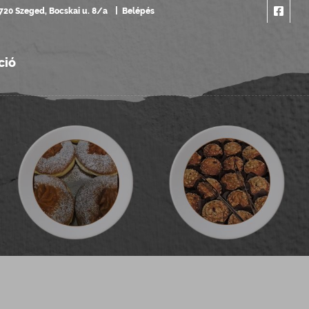
720 Szeged, Bocskai u. 8/a
Belépés
ció