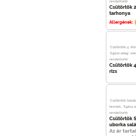
rendelhető
Csütörtök 2 
tarhonya
Allergének:
`Csütörtök 4. Kör
`Egész adag` mé
rendelhető
Csütörtök 4
rizs
`Csütörtök Saláta
termék, `Egész 
rendelhető
Csütörtök S
uborka salá
Az ár tart