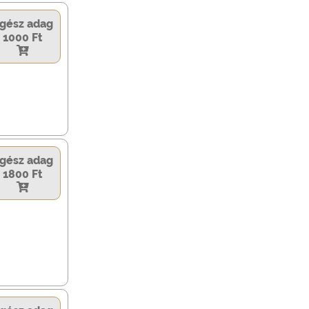
gész adag
1000 Ft
gész adag
1800 Ft