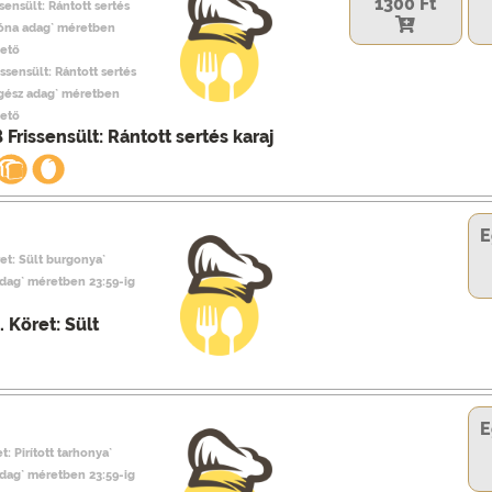
1300 Ft
sensült: Rántott sertés
`Zóna adag` méretben
hető
issensült: Rántott sertés
Egész adag` méretben
hető
 Frissensült: Rántott sertés karaj
E
ret: Sült burgonya`
adag` méretben 23:59-ig
. Köret: Sült
E
t: Pirított tarhonya`
adag` méretben 23:59-ig