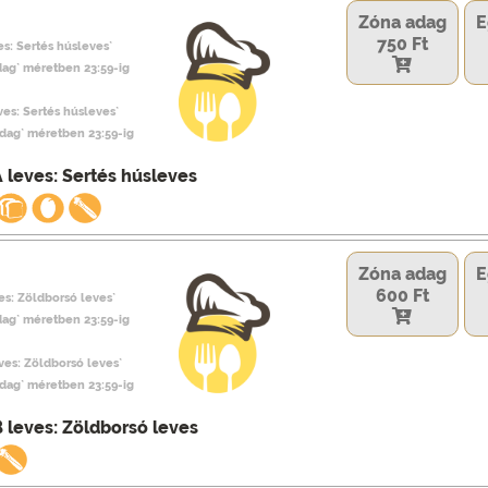
Zóna adag
E
750 Ft
es: Sertés húsleves`
dag` méretben 23:59-ig
eves: Sertés húsleves`
adag` méretben 23:59-ig
 leves: Sertés húsleves
Zóna adag
E
600 Ft
es: Zöldborsó leves`
dag` méretben 23:59-ig
eves: Zöldborsó leves`
adag` méretben 23:59-ig
 leves: Zöldborsó leves