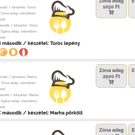
Zóna adag
E
1050 Ft
odik / készétel: Túrós
 `Zóna adag` méretben
hető
ásodik / készétel: Túrós
 `Egész adag` méretben
hető
B második / készétel: Túrós lepény
Zóna adag
E
2500 Ft
sodik / készétel: Marha
, `Zóna adag` méretben
hető
ásodik / készétel: Marha
, `Egész adag` méretben
hető
C második / készétel: Marha pörkölt
Zóna adag
E