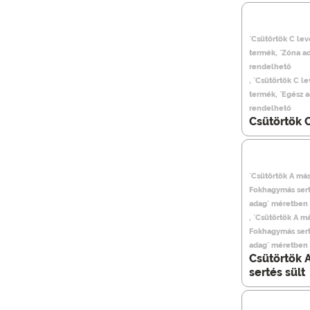
`Csütörtök C le
termék, `Zóna a
rendelhető
, `Csütörtök C l
termék, `Egész 
rendelhető
Csütörtök 
`Csütörtök A más
Fokhagymás sert
adag` méretben 
, `Csütörtök A m
Fokhagymás sert
adag` méretben 
Csütörtök 
sertés sült