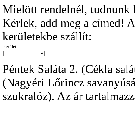
Mielött rendelnél, tudnunk k
Kérlek, add meg a címed! A 
kerületekbe szállít:
kerület:
Péntek Saláta 2. (Cékla salá
(Nagyéri Lőrincz savanyúság
szukralóz). Az ár tartalmazz