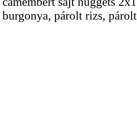
camembert sajt nuggets 2x1
burgonya, párolt rizs, párol