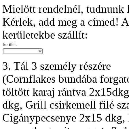
Mielött rendelnél, tudnunk k
Kérlek, add meg a címed! A 
kerületekbe szállít:
kerület:
3. Tál 3 személy részére
(Cornflakes bundába forgatot
töltött karaj rántva 2x15dkg
dkg, Grill csirkemell filé 
Cigánypecsenye 2x15 dkg, M