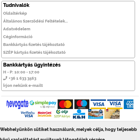
Tudnivalók
Oldaltérkép
Általános Szerződési Feltételek...
Adatvédelem
Céginformáció
Bankkártyás fizetés tájékoztató
SZÉP kártyás fizetés tájékoztató
Bankkártyás ügyintézés
H - P: 10:00 - 17:00
+36 1 633 3563
Írjon nekünk e-mailt
Webhelyünkön sütiket használunk, melyek célja, hogy teljesebb
© ToolSiTE Kft. 2026. Minden jog fenntartva!
ToolSiTE Éttermi webáruház
körű szolgáltatást nyújtsunk látogatóink részére.