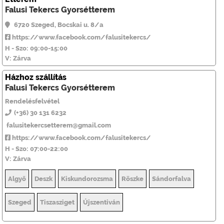
Falusi Tekercs Gyorsétterem
6720 Szeged, Bocskai u. 8/a
https://www.facebook.com/falusitekercs/
H - Szo: 09:00-15:00
V: Zárva
Házhoz szállítás
Falusi Tekercs Gyorsétterem
Rendelésfelvétel
(+36) 30 131 6232
falusitekercsetterem@gmail.com
https://www.facebook.com/falusitekercs/
H - Szo: 07:00-22:00
V: Zárva
Algyő
Deszk
Kiskundorozsma
Röszke
Sándorfalva
Szeged
Tiszasziget
Újszentiván