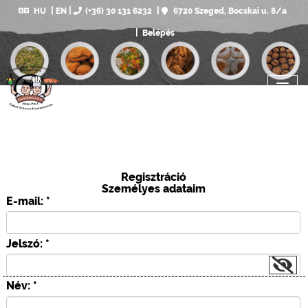
HU
EN
(+36) 30 131 6232
6720 Szeged, Bocskai u. 8/a
Belépés
Regisztráció
Személyes adataim
E-mail: *
Jelszó: *
Név: *