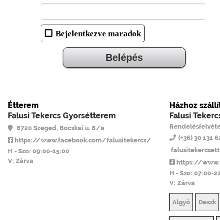
Bejelentkezve maradok
Étterem
Házhoz szállí
Falusi Tekercs Gyorsétterem
Falusi Teker
Rendelésfelvéte
6720 Szeged, Bocskai u. 8/a
(+36) 30 131 
https://www.facebook.com/falusitekercs/
falusitekercse
H - Szo: 09:00-15:00
V: Zárva
https://www.
H - Szo: 07:00-2
V: Zárva
Algyő
Deszk