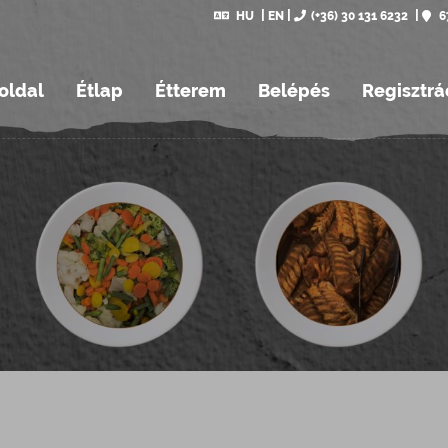
HU
EN
(+36) 30 131 6232
6
oldal
Étlap
Étterem
Belépés
Regisztrá