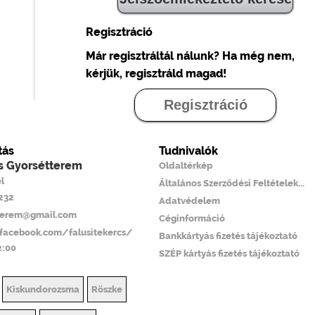
Regisztráció
Már regisztráltál nálunk? Ha még nem,
kérjük, regisztráld magad!
Regisztráció
tás
Tudnivalók
cs Gyorsétterem
Oldaltérkép
l
Általános Szerződési Feltételek...
6232
Adatvédelem
tterem@gmail.com
Céginformáció
facebook.com/falusitekercs/
Bankkártyás fizetés tájékoztató
2:00
SZÉP kártyás fizetés tájékoztató
Kiskundorozsma
Röszke