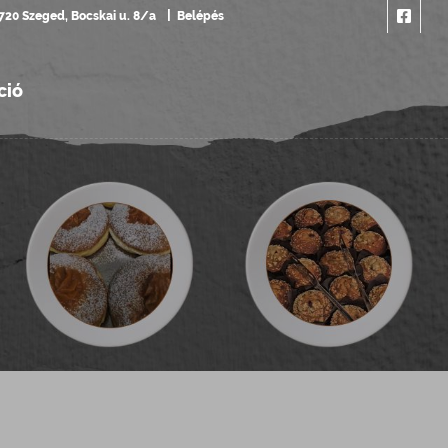
720 Szeged, Bocskai u. 8/a
Belépés
ció