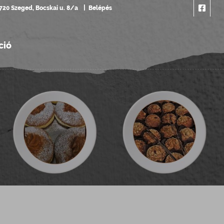
720 Szeged, Bocskai u. 8/a
Belépés
ció