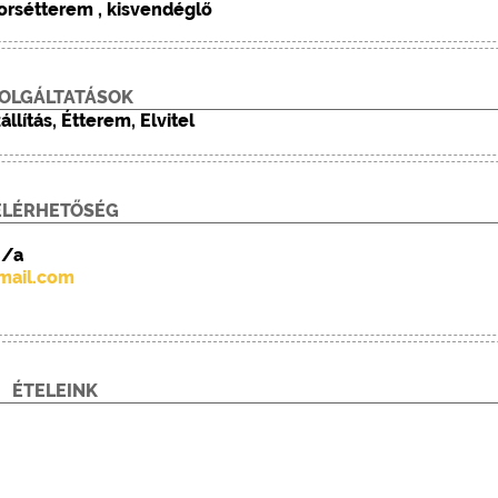
orsétterem , kisvendéglő
OLGÁLTATÁSOK
llítás, Étterem, Elvitel
ELÉRHETŐSÉG
8/a
mail.com
ÉTELEINK