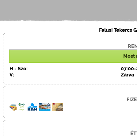
Falusi Tekercs 
REN
Most 
H - Szo:
07:00-
V:
Zárva
FIZ
ÉT