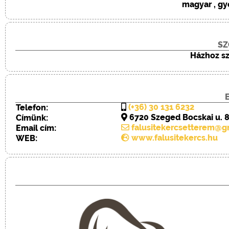
magyar , gy
SZ
Házhoz szá
(+36) 30 131 6232
Telefon:
6720
Szeged
Bocskai u. 
Címünk:
falusitekercsetterem@g
Email cím:
www.falusitekercs.hu
WEB: