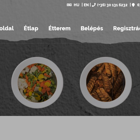
HU
EN
(+36) 30 131 6232
6
oldal
Étlap
Étterem
Belépés
Regisztrá