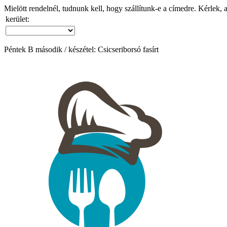
Mielött rendelnél, tudnunk kell, hogy szállítunk-e a címedre. Kérlek, 
kerület:
Péntek B második / készétel: Csicseriborsó fasírt