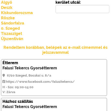
Algyő
kerület utcái:
Deszk
Kiskundorozsma
Röszke
Sándorfalva
0. Szeged
Tiszasziget
Újszentiván
Rendeltem korábban, belépek az e-mail címemmel és
jelszavammal
Étterem
Falusi Tekercs Gyorsétterem
6720 Szeged, Bocskai u. 8/a
https://www.facebook.com/falusitekercs/
H - Szo: 09:00-15:00
V: Zárva
Házhoz szállítás
Falusi Tekercs Gyorsétterem