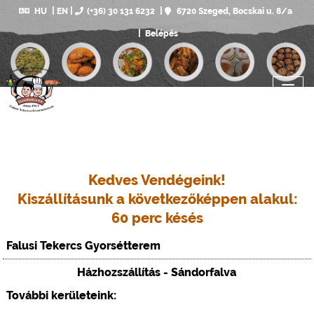
HU
EN
(+36) 30 131 6232
6720 Szeged, Bocskai u. 8/a
Belépés
Kedves Vendégeink!
Kiszállításunk a következőképpen alakul:
60 perc késés
Falusi Tekercs Gyorsétterem
Házhozszállítás - Sándorfalva
További kerületeink: