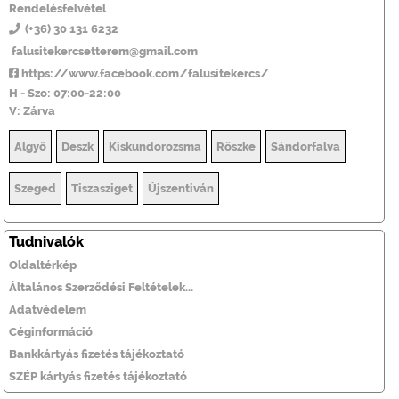
Rendelésfelvétel
(+36) 30 131 6232
falusitekercsetterem@gmail.com
https://www.facebook.com/falusitekercs/
H - Szo: 07:00-22:00
V: Zárva
Algyő
Deszk
Kiskundorozsma
Röszke
Sándorfalva
Szeged
Tiszasziget
Újszentiván
Tudnivalók
Oldaltérkép
Általános Szerződési Feltételek...
Adatvédelem
Céginformáció
Bankkártyás fizetés tájékoztató
SZÉP kártyás fizetés tájékoztató