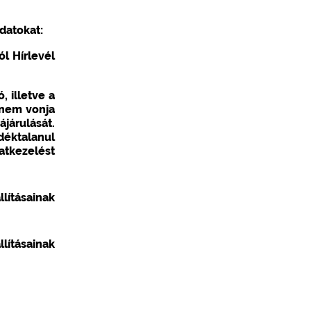
datokat:
l Hírlevél
, illetve a
e nem vonja
ájárulását.
déktalanul
atkezelést
lításainak
ításainak