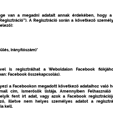
ősége van a megadni adatait annak érdekében, hogy a
„Regisztráció”). A Regisztráció során a következő személ
elező):
pülés, irányítószám)*
ével is regisztrálhat a Weboldalon Facebook fiókjáh
ban: Facebook összekapcsolás).
yezi a Facebookon megadott következő adataihoz való h
-mail cím, ismerősök listája. Amennyiben Felhasznál
melyik fent írt adat, vagy azok a Facebook regisztráci
zó, illetve nem helyes személyes adatot a regisztrá
a kell.