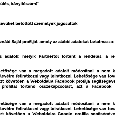
pülés, irányítószám)*
évüket betöltött személyek jogosultak.
náló Saját profilját, amely az alábbi adatokat tartalmazza:
s adatok: melyik Partnertől történt a rendelés, a r
lehetősége van a megadott adatait módosítani, a nem 
levélre feliratkozni vagy leiratkozni. Lehetősége van tov
 ezt követően a Weboldalra Facebook profilja segítségéve
fillal történő összekapcsolást, azt a Facebook be
lehetősége van a megadott adatait módosítani, a nem 
levélre feliratkozni vagy leiratkozni. Lehetősége van tov
 ezt követően a Weboldalra Google profilja segítségéve