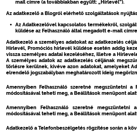
mail címre (a továbbiakban együtt: „Hírlevél”).
Az adatkezelő a Blogról elérhető szolgáltatások nyújtá
Az Adatkezelővel kapcsolatos termékekről, szolgál
küldése az Felhasználó által megadott e-mail címre
Adatkezelő a személyes adatokat az adatkezelés céljána
Hírlevél, Promóciós hírlevél küldése esetén addig kezel
vissza személyes adatai kezeléséhez, illetve a Hírleve
A személyes adatok az adatkezelés céljának megszűné
törlésre kerülnek, kivéve azon adatokat, amelyeket Ad
elrendelő jogszabályban meghatározott ideig megőrizni
Amennyiben Felhasználó szeretné megszüntetni a Fa
módosításával teheti meg, a Beállítások menüpont alatt
Amennyiben Felhasználó szeretné megszüntetni a 
módosításával teheti meg, a Beállítások menüpont alatt
Adatkezelő a Telefonbeszélgetés rögzítése során a köv