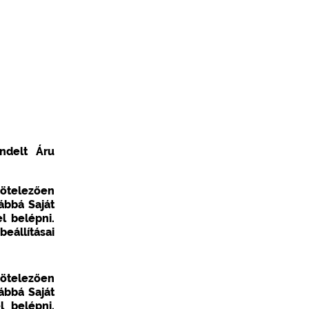
endelt Áru
kötelezően
ábbá Saját
l belépni.
állításai
kötelezően
ábbá Saját
l belépni.