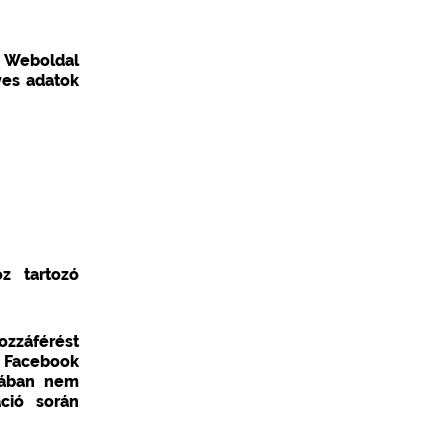
 Weboldal
yes adatok
oz tartozó
ozzáférést
ó Facebook
ójában nem
ció során