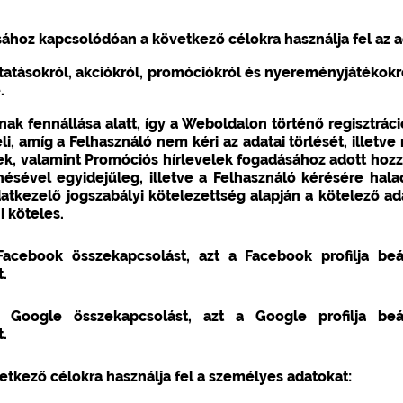
sához kapcsolódóan a következő célokra használja fel az a
tatásokról, akciókról, promóciókról és nyereményjátékokró
.
k fennállása alatt, így a Weboldalon történő regisztráció
i, amíg a Felhasználó nem kéri az adatai törlését, illetv
lek, valamint Promóciós hírlevelek fogadásához adott hozz
sével egyidejűleg, illetve a Felhasználó kérésére hala
atkezelő jogszabályi kötelezettség alapján a kötelező ad
 köteles.
cebook összekapcsolást, azt a Facebook profilja beál
.
Google összekapcsolást, azt a Google profilja beáll
.
etkező célokra használja fel a személyes adatokat: