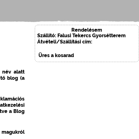
Rendelésem
Szállító: Falusi Tekercs Gyorsétterem
Átvételi/Szállítási cím:
Üres a kosarad
 név alatt
tő blog (a
eklamációs
tkezelési
etve a Blog
g magukról