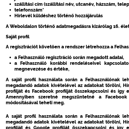
szállítási cím (szállítási név, utcanév, házszám, tele
telefonszám*
Hírlevél küldéshez történő hozzájárulás
A Weboldalon történő adatmegadásra kizárólag 16. élet
Saját profil
A regisztrációt követően a rendszer létrehozza a Felhasz
a Felhasználó regisztráció során megadott adatai,
a Felhasználó korábbi rendeléseivel kapcsolato
megnevezése és értéke,
A saját profil használata során a Felhasználónak 
megadandó adatok kivételével az adatokat törölni, Hír
profilját és Facebook profilját összekapcsolni és így
Amennyiben szeretné megszüntetné a Facebook pro
módosításával teheti meg.
A saját profil használata során a Felhasználónak 
megadandó adatok kivételével az adatokat törölni, Hír
profilját és Google profilját összekapcsolni és így