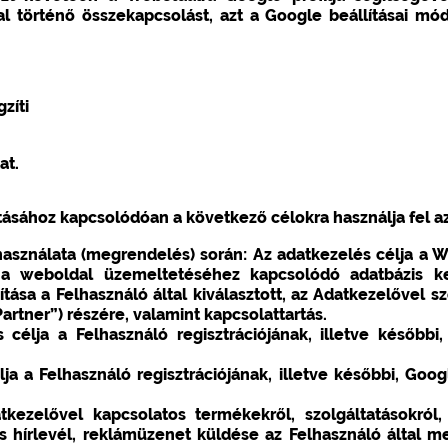
 történő összekapcsolást, azt a Google beállításai mód
zíti
at.
tásához kapcsolódóan a következő célokra használja fel az
használata (megrendelés) során: Az adatkezelés célja a 
a, a weboldal üzemeltetéséhez kapcsolódó adatbázis k
tása a Felhasználó által kiválasztott, az Adatkezelővel s
artner”) részére, valamint kapcsolattartás.
célja a Felhasználó regisztrációjának, illetve későbbi
 a Felhasználó regisztrációjának, illetve későbbi, Google
tkezelővel kapcsolatos termékekről, szolgáltatásokról, 
 hírlevél, reklámüzenet küldése az Felhasználó által m