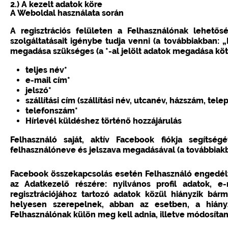
2.) A kezelt adatok köre
A Weboldal használata során
A regisztrációs felületen a Felhasználónak lehet
szolgáltatásait igénybe tudja venni (a továbbiakban: 
megadása szükséges (a *-al jelölt adatok megadása köt
teljes név*
e-mail cím*
jelszó*
szállítási cím (szállítási név, utcanév, házszám, tele
telefonszám*
Hírlevél küldéshez történő hozzájárulás
Felhasználó saját, aktív Facebook fiókja segítség
felhasználóneve és jelszava megadásával (a továbbiak
Facebook összekapcsolás esetén Felhasználó engedél
az Adatkezelő részére: nyilvános profil adatok, e
regisztrációjához tartozó adatok közül hiányzik bár
helyesen szerepelnek, abban az esetben, a hiány
Felhasználónak külön meg kell adnia, illetve módosítani