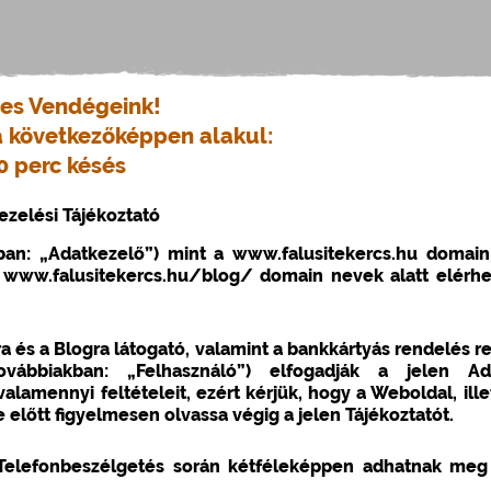
es Vendégeink!
a következőképpen alakul:
0 perc késés
ezelési Tájékoztató
kban: „Adatkezelő”) mint a www.falusitekercs.hu domain
 www.falusitekercs.hu/blog/ domain nevek alatt elérhe
és a Blogra látogató, valamint a bankkártyás rendelés r
ovábbiakban: „Felhasználó”) elfogadják a jelen Ada
valamennyi feltételeit, ezért kérjük, hogy a Weboldal, ill
előtt figyelmesen olvassa végig a jelen Tájékoztatót.
 Telefonbeszélgetés során kétféleképpen adhatnak me