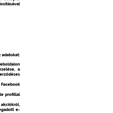
osításával
 adatokat:
Weboldalon
ezelése, a
zerződéses
, Facebook
 profillal
akciókról,
egadott e-