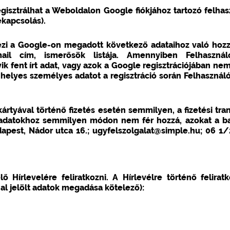
 regisztrálhat a Weboldalon Google fiókjához tartozó felh
kapcsolás).
zi a Google-on megadott következő adataihoz való hozz
mail cím, ismerősök listája. Amennyiben Felhaszná
yik fent írt adat, vagy azok a Google regisztrációjában n
 helyes személyes adatot a regisztráció során Felhasznál
ártyával történő fizetés esetén semmilyen, a fizetési tra
n adatokhoz semmilyen módon nem fér hozzá, azokat a b
udapest, Nádor utca 16.; ugyfelszolgalat@simple.hu; 06 
ő Hírlevelére feliratkozni. A Hírlevélre történő felirat
l jelölt adatok megadása kötelező):