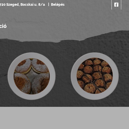
720 Szeged, Bocskai u. 8/a
Belépés
ció