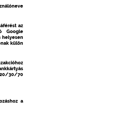
asználóneve
áférést az
ló Google
em helyesen
ónak külön
nzakcióhoz
ankkártyás
1/20/30/70
kozáshoz a