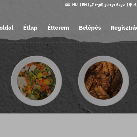
HU
EN
(+36) 30 131 6232
6
oldal
Étlap
Étterem
Belépés
Regisztrá