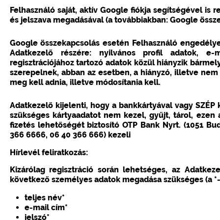
Felhasználó saját, aktív Google fiókja segítségével is
és jelszava megadásával (a továbbiakban: Google össze
Google összekapcsolás esetén Felhasználó engedélye
Adatkezelő részére: nyilvános profil adatok, e-
regisztrációjához tartozó adatok közül hiányzik bármel
szerepelnek, abban az esetben, a hiányzó, illetve nem
meg kell adnia, illetve módosítania kell.
Adatkezelő kijelenti, hogy a bankkártyával vagy SZÉP k
szükséges kártyaadatot nem kezel, gyűjt, tárol, eze
fizetés lehetőségét biztosító OTP Bank Nyrt. (1051 B
366 6666, 06 40 366 666) kezeli
Hírlevél feliratkozás:
Kizárólag regisztráció során lehetséges, az Adatkezel
következő személyes adatok megadása szükséges (a *-a
teljes név*
e-mail cím*
jelszó*