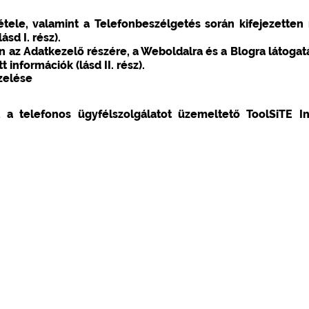
tele, valamint a Telefonbeszélgetés során kifejezetten
sd I. rész).
 az Adatkezelő részére, a Weboldalra és a Blogra látogatá
információk (lásd II. rész).
zelése
 a telefonos ügyfélszolgálatot üzemeltető ToolSiTE In