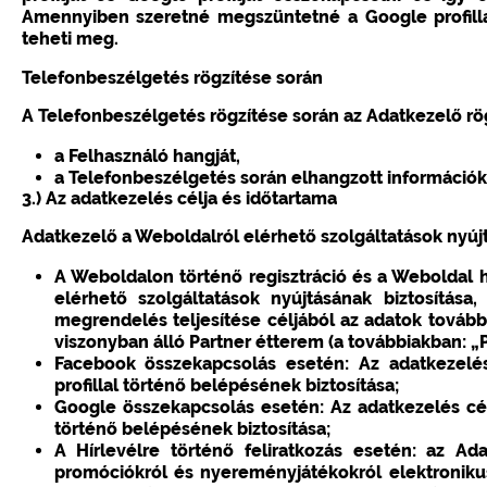
Amennyiben szeretné megszüntetné a Google profillal
teheti meg.
Telefonbeszélgetés rögzítése során
A Telefonbeszélgetés rögzítése során az Adatkezelő rög
a Felhasználó hangját,
a Telefonbeszélgetés során elhangzott információk
3.) Az adatkezelés célja és időtartama
Adatkezelő a Weboldalról elérhető szolgáltatások nyúj
A Weboldalon történő regisztráció és a Weboldal 
elérhető szolgáltatások nyújtásának biztosítás
megrendelés teljesítése céljából az adatok továbbí
viszonyban álló Partner étterem (a továbbiakban: „P
Facebook összekapcsolás esetén: Az adatkezelés 
profillal történő belépésének biztosítása;
Google összekapcsolás esetén: Az adatkezelés célja
történő belépésének biztosítása;
A Hírlevélre történő feliratkozás esetén: az Ada
promóciókról és nyereményjátékokról elektronikus