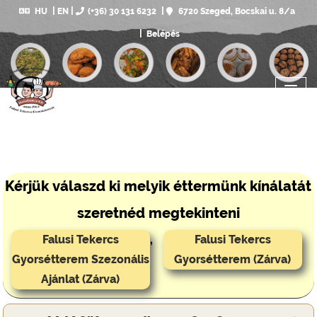
HU
EN
(+36) 30 131 6232
6720 Szeged, Bocskai u. 8/a
Belépés
Kérjük válaszd ki melyik éttermünk kínálatát
szeretnéd megtekinteni
Falusi Tekercs
,
Falusi Tekercs
Gyorsétterem Szezonális
Gyorsétterem (Zárva)
Ajánlat (Zárva)