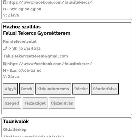
https://www.facebook.com/falusitekercs/
H - Szo: 09:00-15:00
V: Zárva
Házhoz szállítás
Falusi Tekercs Gyorsétterem
Rendelésfelvétel
(+36) 30 131 6232
falusitekercsetterem@gmail.com
https://www.facebook.com/falusitekercs/
H - Szo: 07:00-22:00
V: Zárva
Algyő
Deszk
Kiskundorozsma
Röszke
Sándorfalva
Szeged
Tiszasziget
Újszentiván
Tudnivalók
Oldaltérkép