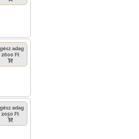
gész adag
2600 Ft
gész adag
2050 Ft