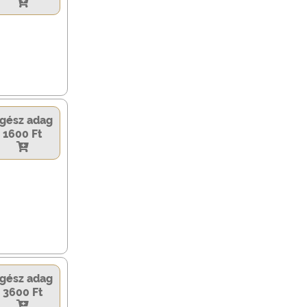
gész adag
1600 Ft
gész adag
3600 Ft