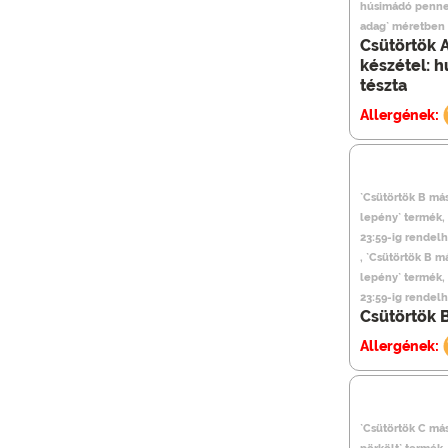
húsimádó penne 
adag` méretben 
Csütörtök 
készétel: 
tészta
Allergének:
`Csütörtök B más
lepény` termék,
23:59-ig rendel
, `Csütörtök B m
lepény` termék,
23:59-ig rendel
Csütörtök 
Allergének:
`Csütörtök C más