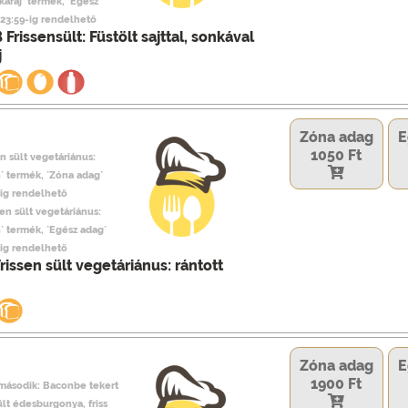
 karaj` termék, `Egész
23:59-ig rendelhető
 Frissensült: Füstölt sajttal, sonkával
j
Zóna adag
E
1050 Ft
en sült vegetáriánus:
n` termék, `Zóna adag`
ig rendelhető
sen sült vegetáriánus:
n` termék, `Egész adag`
ig rendelhető
rissen sült vegetáriánus: rántott
Zóna adag
E
1900 Ft
 második: Baconbe tekert
lt édesburgonya, friss