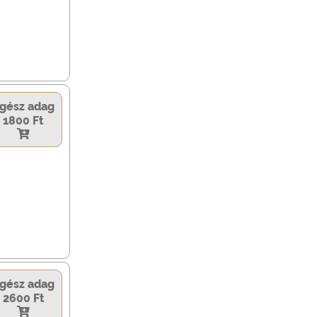
gész adag
1800 Ft
gész adag
2600 Ft