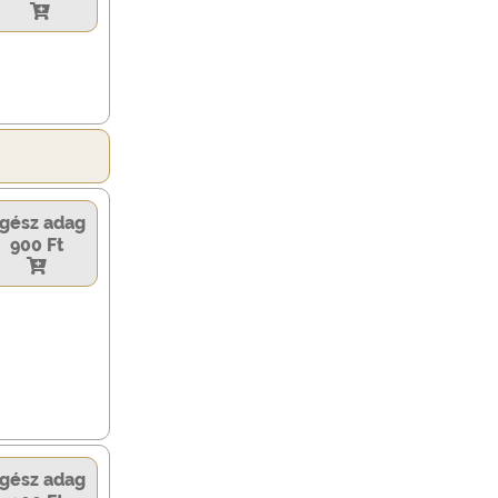
gész adag
900 Ft
gész adag