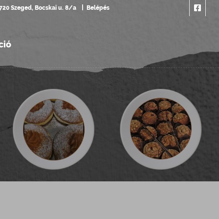
720 Szeged, Bocskai u. 8/a
Belépés
ció