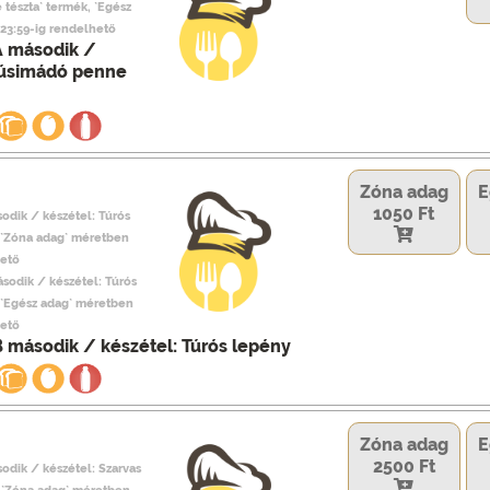
tészta` termék, `Egész
23:59-ig rendelhető
A második /
húsimádó penne
Zóna adag
E
1050 Ft
odik / készétel: Túrós
 `Zóna adag` méretben
hető
ásodik / készétel: Túrós
 `Egész adag` méretben
hető
B második / készétel: Túrós lepény
Zóna adag
E
2500 Ft
odik / készétel: Szarvas