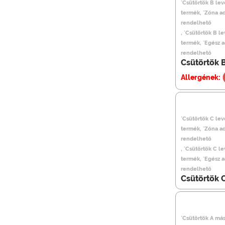
`Csütörtök B leve
termék, `Zóna a
rendelhető
, `Csütörtök B le
termék, `Egész 
rendelhető
Csütörtök B
Allergének:
`Csütörtök C le
termék, `Zóna a
rendelhető
, `Csütörtök C l
termék, `Egész 
rendelhető
Csütörtök 
`Csütörtök A más