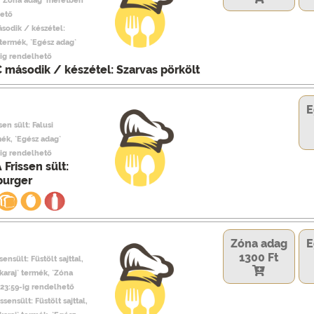
, `Zóna adag` méretben
hető
ásodik / készétel:
 termék, `Egész adag`
ig rendelhető
 második / készétel: Szarvas pörkölt
E
sen sült: Falusi
ék, `Egész adag`
ig rendelhető
 Frissen sült:
burger
Zóna adag
E
1300 Ft
sensült: Füstölt sajttal,
 karaj` termék, `Zóna
23:59-ig rendelhető
ssensült: Füstölt sajttal,