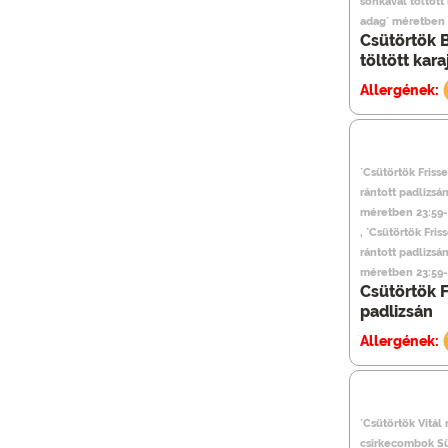
sonkával töltött
adag` méretben 
Csütörtök B
töltött kara
Allergének:
`Csütörtök Friss
rántott padlizsá
méretben 23:59-
, `Csütörtök Fris
rántott padlizsá
méretben 23:59-
Csütörtök F
padlizsán
Allergének:
`Csütörtök Vitál
csirkecombok Sü