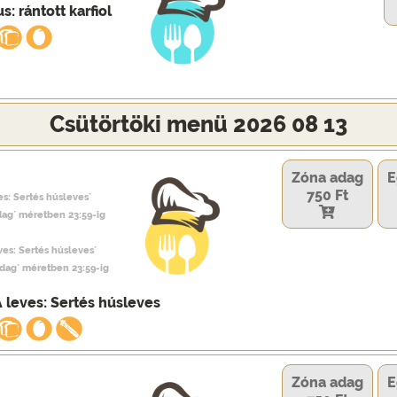
s: rántott karfiol
Csütörtöki menü 2026 08 13
Zóna adag
E
750 Ft
es: Sertés húsleves`
dag` méretben 23:59-ig
eves: Sertés húsleves`
adag` méretben 23:59-ig
 leves: Sertés húsleves
Zóna adag
E