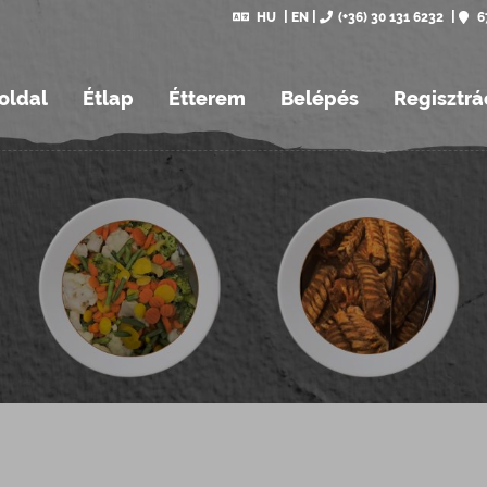
HU
EN
(+36) 30 131 6232
6
oldal
Étlap
Étterem
Belépés
Regisztrá