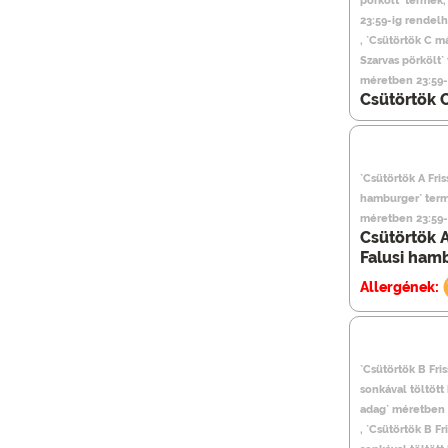
pörkölt` termék
23:59-ig rendel
, `Csütörtök C m
Szarvas pörkölt`
méretben 23:59-
Csütörtök C
`Csütörtök A Fris
hamburger` term
méretben 23:59-
Csütörtök A
Falusi ham
Allergének:
`Csütörtök B Fris
sonkával töltött
adag` méretben 
, `Csütörtök B Fri