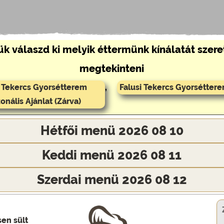
ük válaszd ki melyik éttermünk kínálatát szer
megtekinteni
i Tekercs Gyorsétterem
,
Falusi Tekercs Gyorséttere
onális Ajánlat (Zárva)
Hétfői menü 2026 08 10
Keddi menü 2026 08 11
Szerdai menü 2026 08 12
sen sült