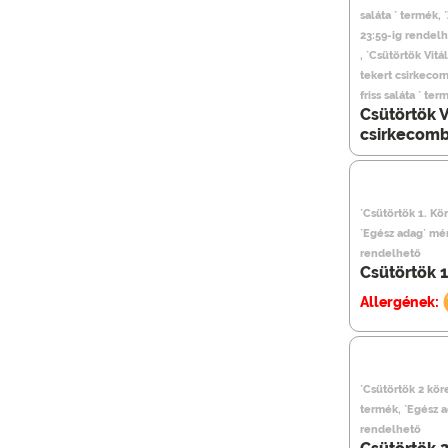
saláta ` termék,
23:59-ig rendel
, `Csütörtök Vit
tekert csirkeco
friss saláta ` t
Csütörtök 
csirkecombo
`Csütörtök 1. Kö
`Egész adag` mé
rendelhető
Csütörtök 1
Allergének:
`Csütörtök 2 kör
termék, `Egész 
rendelhető