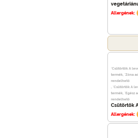
vegetáriánu
Allergének:
`Csütörtök A lev
termék, `Zóna a
rendelhető
, `Csütörtök A l
termék, `Egész 
rendelhető
Csütörtök A
Allergének: