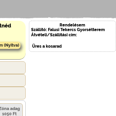
Rendelésem
etnéd
Szállító: Falusi Tekercs Gyorsétterem
Átvételi/Szállítási cím:
m (Nyitva)
Üres a kosarad
Zóna adag
1050 Ft