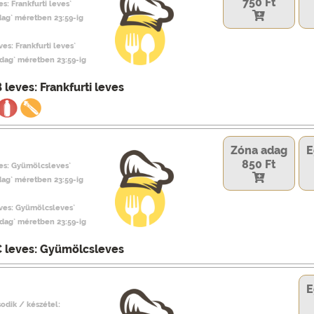
750 Ft
s: Frankfurti leves`
dag` méretben 23:59-ig
ves: Frankfurti leves`
adag` méretben 23:59-ig
 leves: Frankfurti leves
Zóna adag
E
850 Ft
ves: Gyümölcsleves`
dag` méretben 23:59-ig
eves: Gyümölcsleves`
adag` méretben 23:59-ig
C leves: Gyümölcsleves
E
odik / készétel: