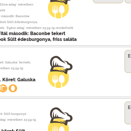
 `Zóna adag` méretben
hető
ál második: Baconbe
mbok Sült édesburgonya,
ermék, `Egész adag` méretben 23:59-ig rendelhető
Vitál második: Baconbe tekert
k Sült édesburgonya, friss saláta
E
ret: Galuska` termék,
retben 23:59-ig
. Köret: Galuska
E
et: Sült burgonya`
adag` méretben 23:59-ig