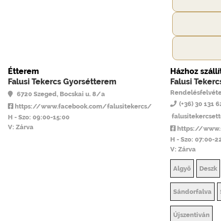
Étterem
Házhoz szállí
Falusi Tekercs Gyorsétterem
Falusi Teker
Rendelésfelvéte
6720 Szeged, Bocskai u. 8/a
(+36) 30 131 
https://www.facebook.com/falusitekercs/
falusitekercse
H - Szo: 09:00-15:00
V: Zárva
https://www.
H - Szo: 07:00-2
V: Zárva
Algyő
Deszk
Sándorfalva
Újszentiván