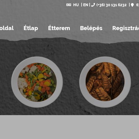
HU
EN
(+36) 30 131 6232
6
oldal
Étlap
Étterem
Belépés
Regisztrá