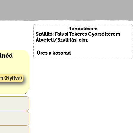
Rendelésem
Szállító: Falusi Tekercs Gyorsétterem
Átvételi/Szállítási cím:
Üres a kosarad
etnéd
m (Nyitva)