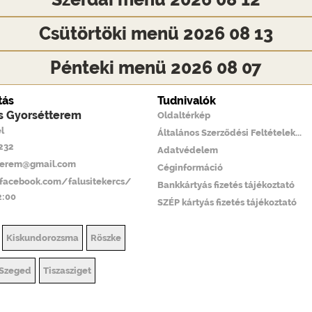
Csütörtöki menü 2026 08 13
Pénteki menü 2026 08 07
tás
Tudnivalók
cs Gyorsétterem
Oldaltérkép
l
Általános Szerződési Feltételek...
6232
Adatvédelem
tterem@gmail.com
Céginformáció
facebook.com/falusitekercs/
Bankkártyás fizetés tájékoztató
2:00
SZÉP kártyás fizetés tájékoztató
Kiskundorozsma
Röszke
Szeged
Tiszasziget