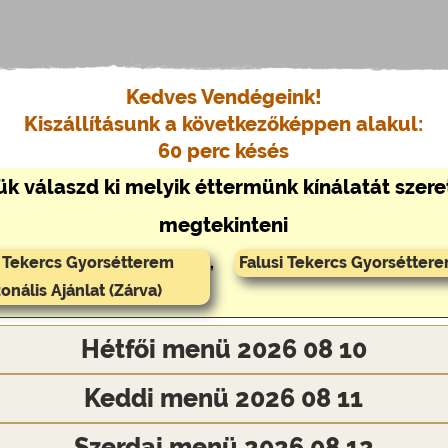
Kedves Vendégeink!
Kiszállításunk a következőképpen alakul:
60 perc késés
ük válaszd ki melyik éttermünk kínálatát szer
megtekinteni
i Tekercs Gyorsétterem
,
Falusi Tekercs Gyorséttere
onális Ajánlat (Zárva)
Hétfői menü 2026 08 10
Keddi menü 2026 08 11
Szerdai menü 2026 08 12