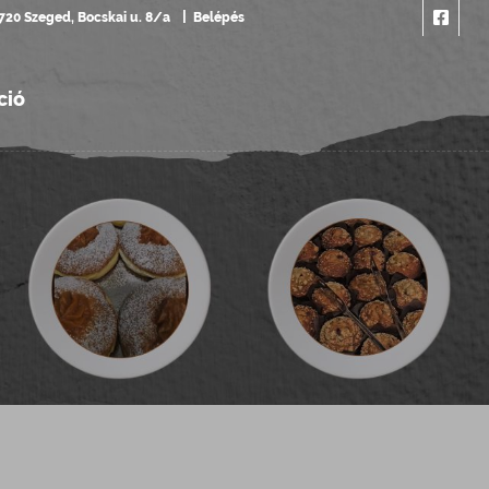
720 Szeged, Bocskai u. 8/a
Belépés
ció