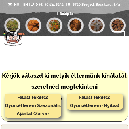
HU
EN
(+36) 30 131 6232
6720 Szeged, Bocskai u. 8/a
Belépés
Kérjük válaszd ki melyik éttermünk kínálatát
szeretnéd megtekinteni
Falusi Tekercs
,
Falusi Tekercs
Gyorsétterem Szezonális
Gyorsétterem (Nyitva)
Ajánlat (Zárva)