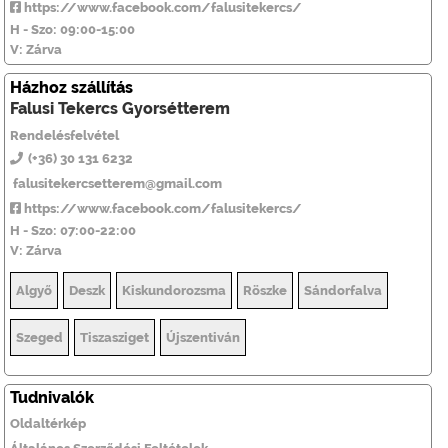
https://www.facebook.com/falusitekercs/
H - Szo: 09:00-15:00
V: Zárva
Házhoz szállítás
Falusi Tekercs Gyorsétterem
Rendelésfelvétel
(+36) 30 131 6232
falusitekercsetterem@gmail.com
https://www.facebook.com/falusitekercs/
H - Szo: 07:00-22:00
V: Zárva
Algyő
Deszk
Kiskundorozsma
Röszke
Sándorfalva
Szeged
Tiszasziget
Újszentiván
Tudnivalók
Oldaltérkép