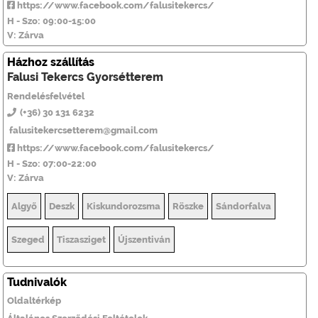
https://www.facebook.com/falusitekercs/
H - Szo: 09:00-15:00
V: Zárva
Házhoz szállítás
Falusi Tekercs Gyorsétterem
Rendelésfelvétel
(+36) 30 131 6232
falusitekercsetterem@gmail.com
https://www.facebook.com/falusitekercs/
H - Szo: 07:00-22:00
V: Zárva
Algyő
Deszk
Kiskundorozsma
Röszke
Sándorfalva
Szeged
Tiszasziget
Újszentiván
Tudnivalók
Oldaltérkép