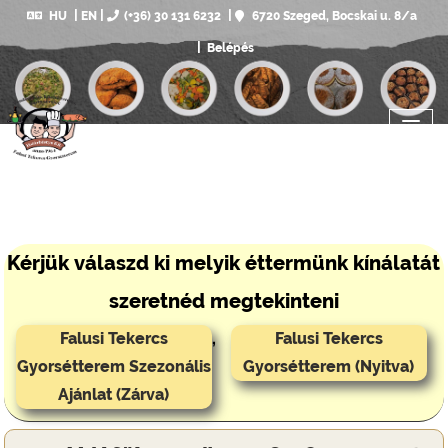
HU
EN
(+36) 30 131 6232
6720 Szeged, Bocskai u. 8/a
Belépés
Kérjük válaszd ki melyik éttermünk kínálatát
szeretnéd megtekinteni
Falusi Tekercs
,
Falusi Tekercs
Gyorsétterem Szezonális
Gyorsétterem (Nyitva)
Ajánlat (Zárva)