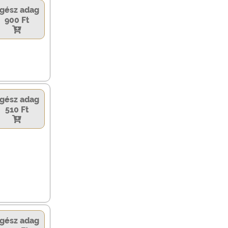
gész adag
900 Ft
gész adag
510 Ft
gész adag