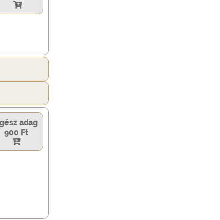
gész adag
900 Ft