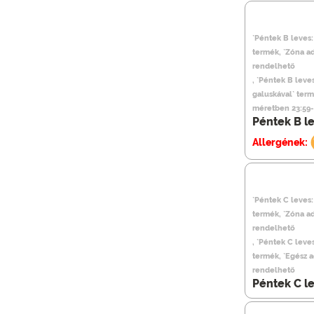
`Péntek B leves:
termék, `Zóna a
rendelhető
, `Péntek B leve
galuskával` term
méretben 23:59-
Péntek B l
Allergének:
`Péntek C leves
termék, `Zóna a
rendelhető
, `Péntek C lev
termék, `Egész 
rendelhető
Péntek C l