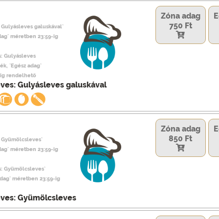
Zóna adag
E
750 Ft
 Gulyásleves galuskával`
dag` méretben 23:59-ig
s: Gulyásleves
ék, `Egész adag`
ig rendelhető
eves: Gulyásleves galuskával
Zóna adag
E
850 Ft
: Gyümölcsleves`
dag` méretben 23:59-ig
es: Gyümölcsleves`
adag` méretben 23:59-ig
eves: Gyümölcsleves