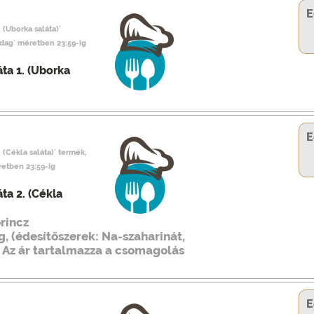
E
 (Uborka saláta)`
adag` méretben 23:59-ig
ta 1. (Uborka
E
. (Cékla saláta)` termék,
retben 23:59-ig
ta 2. (Cékla
rincz
, (édesítőszerek: Na-szaharinát,
. Az ár tartalmazza a csomagolás
E