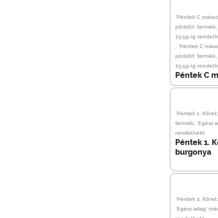
`Péntek C másod
pörkölt` termék
23:59-ig rendel
, `Péntek C máso
pörkölt` termék
23:59-ig rendel
Péntek C m
`Péntek 1. Köre
termék, `Egész 
rendelhető
Péntek 1. 
burgonya
`Péntek 2. Köret:
`Egész adag` mé