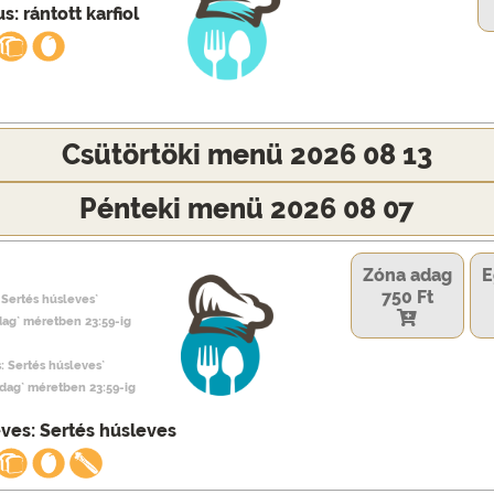
s: rántott karfiol
Csütörtöki menü 2026 08 13
Pénteki menü 2026 08 07
Zóna adag
E
750 Ft
 Sertés húsleves`
dag` méretben 23:59-ig
s: Sertés húsleves`
adag` méretben 23:59-ig
eves: Sertés húsleves