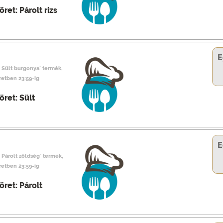
ret: Párolt rizs
E
: Sült burgonya` termék,
retben 23:59-ig
öret: Sült
E
: Párolt zöldség` termék,
retben 23:59-ig
öret: Párolt