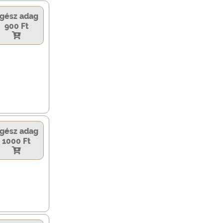
gész adag
900 Ft
gész adag
1000 Ft