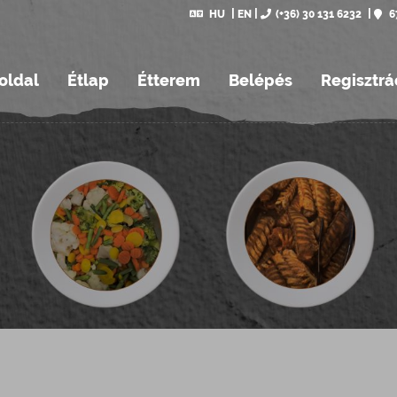
HU
EN
(+36) 30 131 6232
6
oldal
Étlap
Étterem
Belépés
Regisztrá