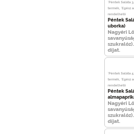
`Péntek Saláta 
termék, `Egész 
rendelhető
Péntek Sal
uborka)
Nagyéri Lő
savanyúság
szukralóz)
díjat.
`Péntek Saláta 4
termék, `Egész 
rendelhető
Péntek Salá
almapaprik
Nagyéri Lő
savanyúság
szukralóz)
díjat.