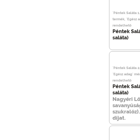
`Péntek Saláta 1.
termék, `Egész 
rendelhető
Péntek Salá
saláta)
`Péntek Saláta 2
`Egész adag` mé
rendelhető
Péntek Salá
saláta)
Nagyéri Lő
savanyúság
szukralóz)
díjat.