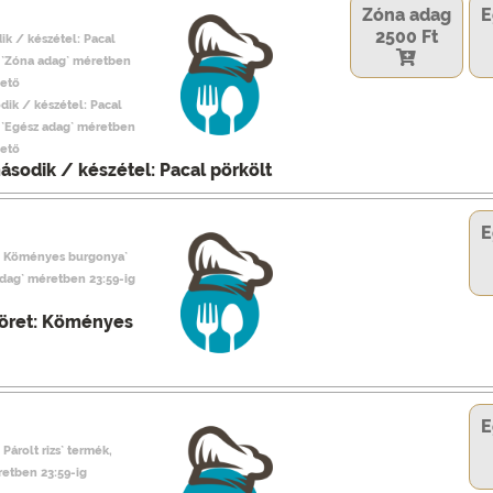
Zóna adag
E
2500 Ft
ik / készétel: Pacal
, `Zóna adag` méretben
hető
dik / készétel: Pacal
, `Egész adag` méretben
hető
ásodik / készétel: Pacal pörkölt
E
t: Köményes burgonya`
adag` méretben 23:59-ig
Köret: Köményes
E
 Párolt rizs` termék,
retben 23:59-ig