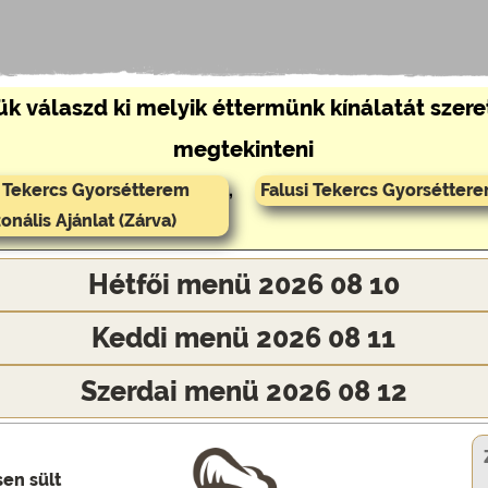
ük válaszd ki melyik éttermünk kínálatát szer
megtekinteni
i Tekercs Gyorsétterem
,
Falusi Tekercs Gyorséttere
onális Ajánlat (Zárva)
Hétfői menü 2026 08 10
Keddi menü 2026 08 11
Szerdai menü 2026 08 12
sen sült