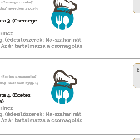
3. (Csemege uborka)`
adag` méretben 23:59-ig
áta 3. (Csemege
rincz
, (édesítőszerek: Na-szaharinát,
. Az ár tartalmazza a csomagolás
E
. (Ecetes almapaprika)`
adag` méretben 23:59-ig
ta 4. (Ecetes
a)
rincz
, (édesítőszerek: Na-szaharinát,
. Az ár tartalmazza a csomagolás