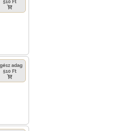
510 Ft
gész adag
510 Ft