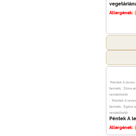
vegetáriánu
Allergének:
`Péntek A leves:
termék, `Zóna a
rendelhető
, `Péntek A leve
termék, `Egész 
rendelhető
Péntek A l
Allergének: