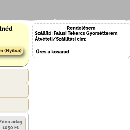
Rendelésem
etnéd
Szállító: Falusi Tekercs Gyorsétterem
Átvételi/Szállítási cím:
m (Nyitva)
Üres a kosarad
Zóna adag
1050 Ft