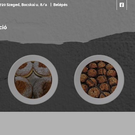
720 Szeged, Bocskai u. 8/a
Belépés
ció