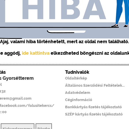
Ajaj, valami hiba történhetett, mert az oldal nem található
e aggódj,
ide kattintva
elkezdheted böngészni az oldalunka
tás
Tudnivalók
cs Gyorsétterem
Oldaltérkép
l
Általános Szerződési Feltételek...
6232
Adatvédelem
tterem@gmail.com
Céginformáció
facebook.com/falusitekercs/
Bankkártyás fizetés tájékoztató
2:00
SZÉP kártyás fizetés tájékoztató
Kiskundorozsma
Röszke