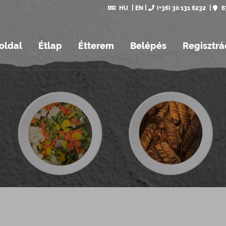
HU
EN
(+36) 30 131 6232
6
oldal
Étlap
Étterem
Belépés
Regisztrá