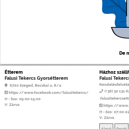
De n
Étterem
Házhoz szállí
Falusi Tekercs Gyorsétterem
Falusi Teker
Rendelésfelvéte
6720 Szeged, Bocskai u. 8/a
(+36) 30 131 
https://www.facebook.com/falusitekercs/
falusitekercse
H - Szo: 09:00-15:00
V: Zárva
https://www.
H - Szo: 07:00-2
V: Zárva
Algyő
Deszk