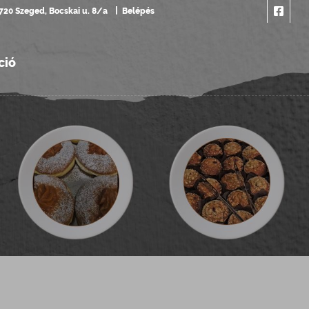
720 Szeged, Bocskai u. 8/a
Belépés
ció