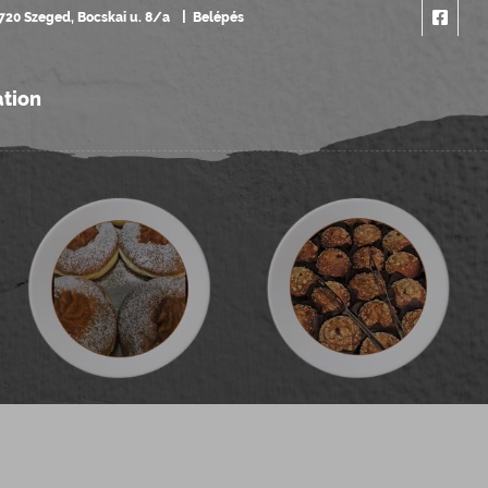
720 Szeged, Bocskai u. 8/a
Belépés
ation