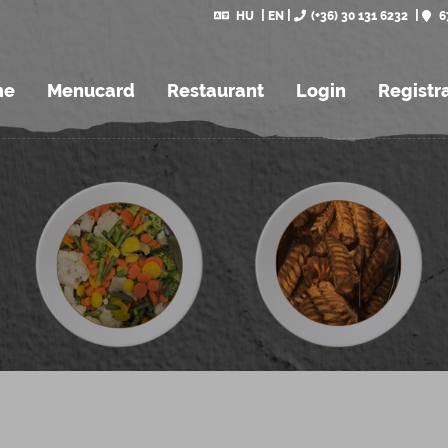
HU
EN
(+36) 30 131 6232
6
me
Menucard
Restaurant
Login
Registr