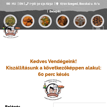
HU
EN
(+36) 30 131 6232
6720 Szeged, Bocskai u. 8/a
Belépés
Kedves Vendégeink!
Kiszállításunk a következőképpen alakul:
60 perc késés
Belépés