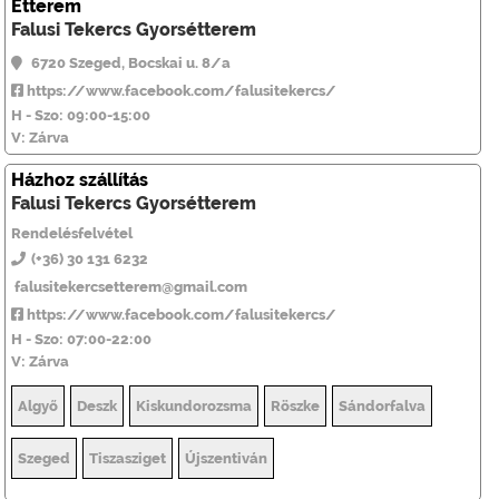
Étterem
Falusi Tekercs Gyorsétterem
6720 Szeged, Bocskai u. 8/a
https://www.facebook.com/falusitekercs/
H - Szo: 09:00-15:00
V: Zárva
Házhoz szállítás
Falusi Tekercs Gyorsétterem
Rendelésfelvétel
(+36) 30 131 6232
falusitekercsetterem@gmail.com
https://www.facebook.com/falusitekercs/
H - Szo: 07:00-22:00
V: Zárva
Algyő
Deszk
Kiskundorozsma
Röszke
Sándorfalva
Szeged
Tiszasziget
Újszentiván