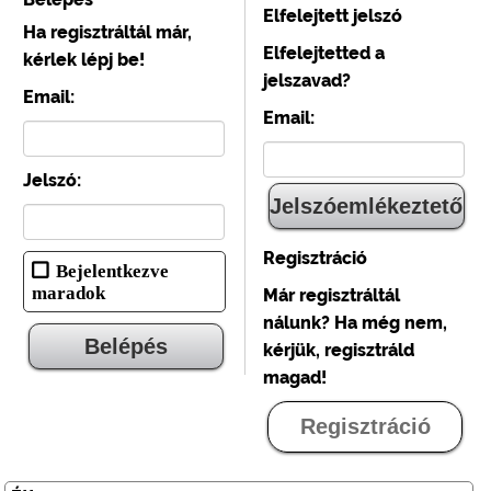
Elfelejtett jelszó
Ha regisztráltál már,
Elfelejtetted a
kérlek lépj be!
jelszavad?
Email:
Email:
Jelszó:
Regisztráció
Bejelentkezve
maradok
Már regisztráltál
nálunk? Ha még nem,
kérjük, regisztráld
magad!
Regisztráció