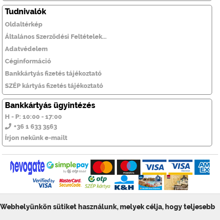
Tudnivalók
Oldaltérkép
Általános Szerződési Feltételek...
Adatvédelem
Céginformáció
Bankkártyás fizetés tájékoztató
SZÉP kártyás fizetés tájékoztató
Bankkártyás ügyintézés
H - P: 10:00 - 17:00
+36 1 633 3563
Írjon nekünk e-mailt
Webhelyünkön sütiket használunk, melyek célja, hogy teljesebb
© ToolSiTE Kft. 2026. Minden jog fenntartva!
ToolSiTE Éttermi webáruház