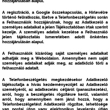
hozzájárulásán alapul.
A regisztráció, a Google összekapcsolás, a Hírlevélre
történő feliratkozás, illetve a Telefonbeszélgetés során
a Felhasználók hozzájárulnak, hogy az Adatkezelő a
személyes adataikat a jelen Tájékoztatóban írtak szerint
kezelje. A személyes adatok kezelése a Felhasználó
jelen tájékoztatás ismeretében adott önkéntes
hozzájárulásán alapul.
A Felhasználók kizárólag saját személyes adataikat
adhatják meg a Weboldalon. Amennyiben nem saját
személyes adataikat adják meg, az adatközlő törli a
felhasználó adatait.
A Telefonbeszélgetés megkezdésekor Adatkezelő
tájékoztatja a hívás kezdeményezőjét az Adatkezelő
személyéről, az adatkezelés céljáról (panaszkezelés),
arról, hogy a beszélgetés rögzítésre kerül, valamint
arról, hogy amennyiben nem járul hozzá, hogy a
Telefonbeszélgetést Adatkezelő rögzítse, lehetősége
van postai úton vagy elektronikus levelezés útján