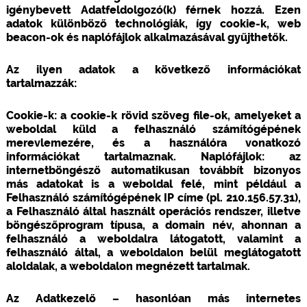
igénybevett Adatfeldolgozó(k) férnek hozzá. Ezen
adatok különböző technológiák, így cookie-k, web
beacon-ok és naplófájlok alkalmazásával gyűjthetők.
Az ilyen adatok a következő információkat
tartalmazzák:
Cookie-k: a cookie-k rövid szöveg file-ok, amelyeket a
weboldal küld a felhasználó számítógépének
merevlemezére, és a használóra vonatkozó
információkat tartalmaznak. Naplófájlok: az
internetböngésző automatikusan továbbít bizonyos
más adatokat is a weboldal felé, mint például a
Felhasználó számítógépének IP címe (pl. 210.156.57.31),
a Felhasználó által használt operációs rendszer, illetve
böngészőprogram típusa, a domain név, ahonnan a
felhasználó a weboldalra látogatott, valamint a
felhasználó által, a weboldalon belül meglátogatott
aloldalak, a weboldalon megnézett tartalmak.
Az Adatkezelő – hasonlóan más internetes