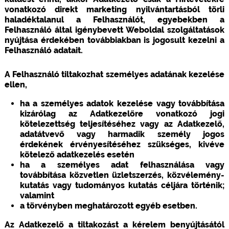
vonatkozó direkt marketing nyilvántartásból törli
haladéktalanul a Felhasználót, egyebekben a
Felhasználó által igénybevett Weboldal szolgáltatások
nyújtása érdekében továbbiakban is jogosult kezelni a
Felhasználó adatait.
A Felhasználó tiltakozhat személyes adatának kezelése
ellen,
ha a személyes adatok kezelése vagy továbbítása
kizárólag az Adatkezelőre vonatkozó jogi
kötelezettség teljesítéséhez vagy az Adatkezelő,
adatátvevő vagy harmadik személy jogos
érdekének érvényesítéséhez szükséges, kivéve
kötelező adatkezelés esetén
ha a személyes adat felhasználása vagy
továbbítása közvetlen üzletszerzés, közvélemény-
kutatás vagy tudományos kutatás céljára történik;
valamint
a törvényben meghatározott egyéb esetben.
Az Adatkezelő a tiltakozást a kérelem benyújtásától