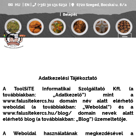
HU
EN
(+36) 30 131 6232
6720 Szeged, Bocskai u. 8/a
Belépés
Adatkezelési Tájékoztató
A ToolSiTE Informatikai Szolgáltató Kft. (a
továbbiakban: „Adatkezelő”) mint a
www.falusitekercs.hu domain név alatt elérhető
weboldal (a továbbiakban: „Weboldal”) és a
www.falusitekercs.hu/blog/ domain nevek alatt
elérhető blog (a továbbiakban: „Blog”) üzemeltetője.
A Weboldal használatának megkezdésével a