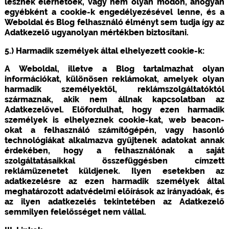
lesznek elérhetőek, vagy nem olyan módon, ahogyan
egyébként a cookie-k engedélyezésével lenne, és a
Weboldal és Blog felhasználó élményt sem tudja így az
Adatkezelő ugyanolyan mértékben biztosítani.
5.) Harmadik személyek által elhelyezett cookie-k:
A Weboldal, illetve a Blog tartalmazhat olyan
információkat, különösen reklámokat, amelyek olyan
harmadik személyektől, reklámszolgáltatóktól
származnak, akik nem állnak kapcsolatban az
Adatkezelővel. Előfordulhat, hogy ezen harmadik
személyek is elhelyeznek cookie-kat, web beacon-
okat a felhasználó számítógépén, vagy hasonló
technológiákat alkalmazva gyűjtenek adatokat annak
érdekében, hogy a felhasználónak a saját
szolgáltatásaikkal összefüggésben címzett
reklámüzenetet küldjenek. Ilyen esetekben az
adatkezelésre az ezen harmadik személyek által
meghatározott adatvédelmi előírások az irányadóak, és
az ilyen adatkezelés tekintetében az Adatkezelő
semmilyen felelősséget nem vállal.