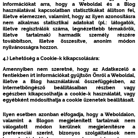
információkat arra, hogy a Weboldal és a Blog
használatával kapcsolatban statisztikákat állítson fel,
illetve elemezzen, valamint, hogy az ilyen azonosításra
nem alkalmas statisztikai adatokat (pl.: látogatók,
illetve regisztrálók száma, legnézettebb témakörök,
illetve tartalmak) harmadik személy részére
továbbítson, illetve összesítve, anonim módon
nyilvánosságra hozzon.
4.) Lehetőség a Cookie-k kikapcsolására:
Amennyiben nem szeretné, hogy az Adatkezelő a
fentiekben írt információkat gyűjtsön Önről a Weboldal,
illetve a Blog használatával összefüggésben, az
internetböngésző beállításaiban részben vagy
egészben kikapcsolhatja a cookie-k használatát, vagy
egyébként módosíthatja a cookie üzenetek beállításait.
Ilyen esetben azonban elfogadja, hogy a Weboldalon,
valamint a Blogon megjelenített tartalmak nem
válogatott módon kerülnek megjelenítésre a
preferenciái szerint, bizonyos szolgáltatások nem