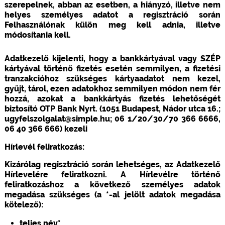
szerepelnek, abban az esetben, a hiányzó, illetve nem
helyes személyes adatot a regisztráció során
Felhasználónak külön meg kell adnia, illetve
módosítania kell.
Adatkezelő kijelenti, hogy a bankkártyával vagy SZÉP
kártyával történő fizetés esetén semmilyen, a fizetési
tranzakcióhoz szükséges kártyaadatot nem kezel,
gyűjt, tárol, ezen adatokhoz semmilyen módon nem fér
hozzá, azokat a bankkártyás fizetés lehetőségét
biztosító OTP Bank Nyrt. (1051 Budapest, Nádor utca 16.;
ugyfelszolgalat@simple.hu; 06 1/20/30/70 366 6666,
06 40 366 666) kezeli
Hírlevél feliratkozás:
Kizárólag regisztráció során lehetséges, az Adatkezelő
Hírlevelére feliratkozni. A Hírlevélre történő
feliratkozáshoz a következő személyes adatok
megadása szükséges (a *-al jelölt adatok megadása
kötelező):
teljes név*