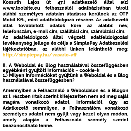
Kossuth Lajos út 47.) adatkezelő által a(z)
www.toolsite.eu felhasználói adatbázisában tárolt
alábbi személyes adataim átadásra kerülnek az OTP
Mobil Kft., mint adatfeldolgozó részére. Az adatkezelő
által továbbított adatok köre az alábbi: név,
telefonszám, e-mail cím, szállítási cím, számlázási cím.
Az adatfeldolgozó által végzett adatfeldolgozási
tevékenység jellege és célja a SimplePay Adatkezelési
tájékoztatóban, az alábbi linken tekinthető meg:
http://simplepay.hu/vasarlo-aff
II. A Weboldal és Blog használatával összefüggésben
egyébként gyűjtött információk – cookie-k
1.) Milyen információkat gyűjtünk a Weboldal és a Blog
használatával összefüggésben?
Amennyiben a Felhasználó a Weboldalon és a Blogon
az I. részben írtak szerint kifejezetten nem ad meg saját
magára vonatkozó adatot, információt, úgy az
Adatkezelő semmilyen, a Felhasználóra vonatkozó
személyes adatot nem gyűjt vagy kezel olyan módon,
amely alapján a Felhasználó személy szerint
beazonosítható lenne.