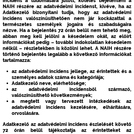
incidens a tudomására jutott, köteles bejelenteni a
NAIH részére az adatvédelmi incidenst, kivéve, ha az
Adatkezelő bizonyítani tudja, hogy az adatvédelmi
incidens valószínűsíthetően nem jár kockázattal a
természetes személyek jogaira és szabadságaira
nézve. Ha a bejelentés 72 órán belül nem tehető meg,
abban meg kell jelölni a késedelem okát, az előírt
információkat pedig – további indokolatlan késedelem
nélkül – részletekben is közölni lehet. A NAIH részére
történő bejelentés legalább a következő információkat
tartalmazza:
az adatvédelmi incidens jellege, az érintettek és a
személyes adatok száma és kategóriája;
Adatkezelő neve, elérhetősége;
az adatvédelmi incidensből származó,
valószínűsíthető következmények;
a megtett vagy tervezett intézkedések az
adatvédelmi incidens kezelésére, elhárítására,
orvoslására.
Adatkezelő az adatvédelmi incidens észlelését követő
72 órán belül tájékoztatja az érintetteket az