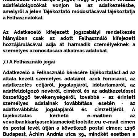
adatfeldolgozókat vonjon be az adatkezelésbe,
amelyről a jelen Tájékoztató módosításával tájékoztatja
a Felhasználókat.
Az Adatkezelő kifejezett jogszabályi rendelkezés
hiányában csak az adott Felhasználó kifejezett
hozzájárulásával adja át harmadik személyeknek a
személyes azonosítására alkalmas adatokat.
7.) A Felhasználó jogai
Adatkezelő a Felhasználó kérésére tájékoztatást ad az
általa kezelt személyes adatairól, azok forrásáról, az
adatkezelés céljáról, jogalapjáról, időtartamáról, az
adatfeldolgozó nevéről, címéről és az adatkezeléssel
összefüggő tevékenységéről, továbbá - az érintett
személyes adatainak továbbítása esetén - az
adattovábbítás jogalapjáról és címzettjéről. A
tájékoztatás kérhető e-mailben az
vevoibankkartyasreklamacio@toolsite.eu e-mail címen
és postai levél útján a következő postai címen: 1196
Budapest, Áchim András utca 39., mindkét esetben a