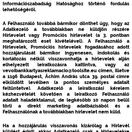
Információszabadság Hatósághoz történő fordulás
lehetőségéről.
A Felhasználó továbbá bármikor dönthet úgy, hogy az
Adatkezelő a továbbiakban ne küldjön részére
Hírlevelet vagy Promóciós hírlevelet (a 3. pontban
meghatározott eset kivételével). A Felhasználó a
Hírlevelek, Promóciós hírlevelek fogadásához adott
hozzájárulását bármikor ingyenesen, indokolás és
korlátozás nélkül visszavonhatja a hírlevelek alján
elhelyezett leiratkozásra kattintva, vagy az
vevoibankkartyasreklamacio@toolsite.eu címen, illetve
a 1196 Budapest, Áchim András utca 39. postai címre
elküldött levélben (a pontos személyes adatait
feltüntetve). Adatkezelő a leiratkozási kérelem
kézhezvételét követően a leiratkozó Felhasználó
adatait haladéktalanul, de legkésőbb 10 napon belül
törli a direkt marketing adatbázisából és a
Felhasználónak a továbbiakban hírlevelet nem küld.
Ha a hozzájárulás visszavonás kizárólag a Hírlevél
küldést érinti, akkor Adatkezelő csak a Hírlevelekre