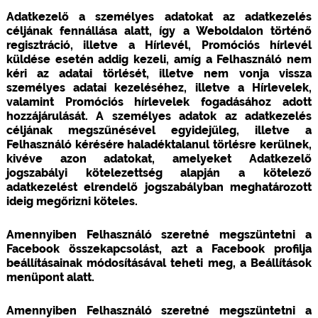
Adatkezelő a személyes adatokat az adatkezelés
céljának fennállása alatt, így a Weboldalon történő
regisztráció, illetve a Hírlevél, Promóciós hírlevél
küldése esetén addig kezeli, amíg a Felhasználó nem
kéri az adatai törlését, illetve nem vonja vissza
személyes adatai kezeléséhez, illetve a Hírlevelek,
valamint Promóciós hírlevelek fogadásához adott
hozzájárulását. A személyes adatok az adatkezelés
céljának megszűnésével egyidejűleg, illetve a
Felhasználó kérésére haladéktalanul törlésre kerülnek,
kivéve azon adatokat, amelyeket Adatkezelő
jogszabályi kötelezettség alapján a kötelező
adatkezelést elrendelő jogszabályban meghatározott
ideig megőrizni köteles.
Amennyiben Felhasználó szeretné megszüntetni a
Facebook összekapcsolást, azt a Facebook profilja
beállításainak módosításával teheti meg, a Beállítások
menüpont alatt.
Amennyiben Felhasználó szeretné megszüntetni a