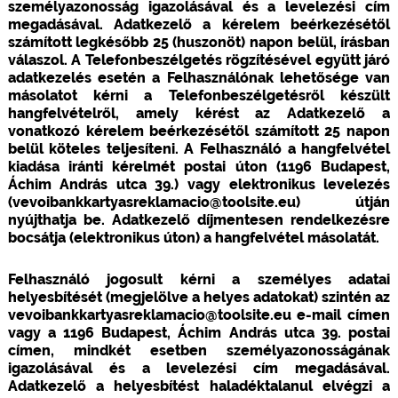
személyazonosság igazolásával és a levelezési cím
megadásával. Adatkezelő a kérelem beérkezésétől
számított legkésőbb 25 (huszonöt) napon belül, írásban
válaszol. A Telefonbeszélgetés rögzítésével együtt járó
adatkezelés esetén a Felhasználónak lehetősége van
másolatot kérni a Telefonbeszélgetésről készült
hangfelvételről, amely kérést az Adatkezelő a
vonatkozó kérelem beérkezésétől számított 25 napon
belül köteles teljesíteni. A Felhasználó a hangfelvétel
kiadása iránti kérelmét postai úton (1196 Budapest,
Áchim András utca 39.) vagy elektronikus levelezés
(vevoibankkartyasreklamacio@toolsite.eu) útján
nyújthatja be. Adatkezelő díjmentesen rendelkezésre
bocsátja (elektronikus úton) a hangfelvétel másolatát.
Felhasználó jogosult kérni a személyes adatai
helyesbítését (megjelölve a helyes adatokat) szintén az
vevoibankkartyasreklamacio@toolsite.eu e-mail címen
vagy a 1196 Budapest, Áchim András utca 39. postai
címen, mindkét esetben személyazonosságának
igazolásával és a levelezési cím megadásával.
Adatkezelő a helyesbítést haladéktalanul elvégzi a