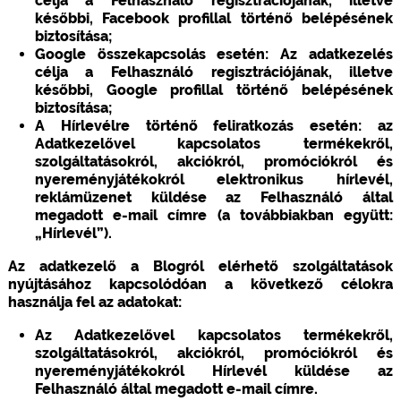
célja a Felhasználó regisztrációjának, illetve
későbbi, Facebook profillal történő belépésének
biztosítása;
Google összekapcsolás esetén: Az adatkezelés
célja a Felhasználó regisztrációjának, illetve
későbbi, Google profillal történő belépésének
biztosítása;
A Hírlevélre történő feliratkozás esetén: az
Adatkezelővel kapcsolatos termékekről,
szolgáltatásokról, akciókról, promóciókról és
nyereményjátékokról elektronikus hírlevél,
reklámüzenet küldése az Felhasználó által
megadott e-mail címre (a továbbiakban együtt:
„Hírlevél”).
Az adatkezelő a Blogról elérhető szolgáltatások
nyújtásához kapcsolódóan a következő célokra
használja fel az adatokat:
Az Adatkezelővel kapcsolatos termékekről,
szolgáltatásokról, akciókról, promóciókról és
nyereményjátékokról Hírlevél küldése az
Felhasználó által megadott e-mail címre.