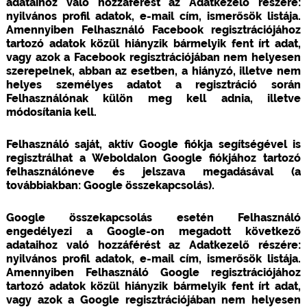
adataihoz való hozzáférést az Adatkezelő részére:
nyilvános profil adatok, e-mail cím, ismerősök listája.
Amennyiben Felhasználó Facebook regisztrációjához
tartozó adatok közül hiányzik bármelyik fent írt adat,
vagy azok a Facebook regisztrációjában nem helyesen
szerepelnek, abban az esetben, a hiányzó, illetve nem
helyes személyes adatot a regisztráció során
Felhasználónak külön meg kell adnia, illetve
módosítania kell.
Felhasználó saját, aktív Google fiókja segítségével is
regisztrálhat a Weboldalon Google fiókjához tartozó
felhasználóneve és jelszava megadásával (a
továbbiakban: Google összekapcsolás).
Google összekapcsolás esetén Felhasználó
engedélyezi a Google-on megadott következő
adataihoz való hozzáférést az Adatkezelő részére:
nyilvános profil adatok, e-mail cím, ismerősök listája.
Amennyiben Felhasználó Google regisztrációjához
tartozó adatok közül hiányzik bármelyik fent írt adat,
vagy azok a Google regisztrációjában nem helyesen