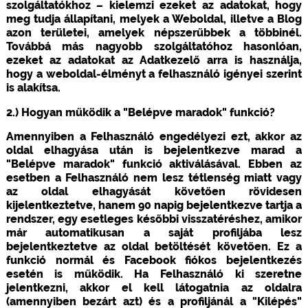
szolgáltatókhoz – kielemzi ezeket az adatokat, hogy
meg tudja állapítani, melyek a Weboldal, illetve a Blog
azon területei, amelyek népszerűbbek a többinél.
Továbbá más nagyobb szolgáltatóhoz hasonlóan,
ezeket az adatokat az Adatkezelő arra is használja,
hogy a weboldal-élményt a felhasználó igényei szerint
is alakítsa.
2.) Hogyan működik a "Belépve maradok" funkció?
Amennyiben a Felhasználó engedélyezi ezt, akkor az
oldal elhagyása után is bejelentkezve marad a
"Belépve maradok" funkció aktiválásával. Ebben az
esetben a Felhasználó nem lesz tétlenség miatt vagy
az oldal elhagyását követően rövidesen
kijelentkeztetve, hanem 90 napig bejelentkezve tartja a
rendszer, egy esetleges későbbi visszatéréshez, amikor
már automatikusan a saját profiljába lesz
bejelentkeztetve az oldal betöltését követően. Ez a
funkció normál és Facebook fiókos bejelentkezés
esetén is működik. Ha Felhasználó ki szeretne
jelentkezni, akkor el kell látogatnia az oldalra
(amennyiben bezárt azt) és a profiljánál a "Kilépés"