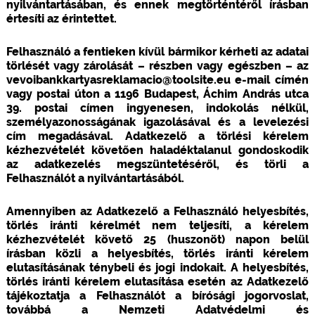
nyilvántartásában, és ennek megtörténtéről írásban
értesíti az érintettet.
Felhasználó a fentieken kívül bármikor kérheti az adatai
törlését vagy zárolását – részben vagy egészben – az
vevoibankkartyasreklamacio@toolsite.eu e-mail címén
vagy postai úton a 1196 Budapest, Áchim András utca
39. postai címen ingyenesen, indokolás nélkül,
személyazonosságának igazolásával és a levelezési
cím megadásával. Adatkezelő a törlési kérelem
kézhezvételét követően haladéktalanul gondoskodik
az adatkezelés megszüntetéséről, és törli a
Felhasználót a nyilvántartásából.
Amennyiben az Adatkezelő a Felhasználó helyesbítés,
törlés iránti kérelmét nem teljesíti, a kérelem
kézhezvételét követő 25 (huszonöt) napon belül
írásban közli a helyesbítés, törlés iránti kérelem
elutasításának ténybeli és jogi indokait. A helyesbítés,
törlés iránti kérelem elutasítása esetén az Adatkezelő
tájékoztatja a Felhasználót a bírósági jogorvoslat,
továbbá a Nemzeti Adatvédelmi és