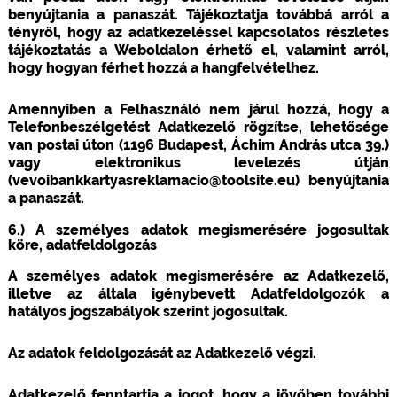
benyújtania a panaszát. Tájékoztatja továbbá arról a
tényről, hogy az adatkezeléssel kapcsolatos részletes
tájékoztatás a Weboldalon érhető el, valamint arról,
hogy hogyan férhet hozzá a hangfelvételhez.
Amennyiben a Felhasználó nem járul hozzá, hogy a
Telefonbeszélgetést Adatkezelő rögzítse, lehetősége
van postai úton (1196 Budapest, Áchim András utca 39.)
vagy elektronikus levelezés útján
(vevoibankkartyasreklamacio@toolsite.eu) benyújtania
a panaszát.
6.) A személyes adatok megismerésére jogosultak
köre, adatfeldolgozás
A személyes adatok megismerésére az Adatkezelő,
illetve az általa igénybevett Adatfeldolgozók a
hatályos jogszabályok szerint jogosultak.
Az adatok feldolgozását az Adatkezelő végzi.
Adatkezelő fenntartja a jogot, hogy a jövőben további