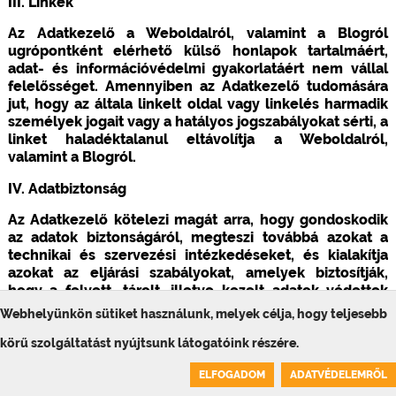
III. Linkek
Az Adatkezelő a Weboldalról, valamint a Blogról
ugrópontként elérhető külső honlapok tartalmáért,
adat- és információvédelmi gyakorlatáért nem vállal
felelősséget. Amennyiben az Adatkezelő tudomására
jut, hogy az általa linkelt oldal vagy linkelés harmadik
személyek jogait vagy a hatályos jogszabályokat sérti, a
linket haladéktalanul eltávolítja a Weboldalról,
valamint a Blogról.
IV. Adatbiztonság
Az Adatkezelő kötelezi magát arra, hogy gondoskodik
az adatok biztonságáról, megteszi továbbá azokat a
technikai és szervezési intézkedéseket, és kialakítja
azokat az eljárási szabályokat, amelyek biztosítják,
hogy a felvett, tárolt, illetve kezelt adatok védettek
legyenek, illetőleg megakadályozza azok
Webhelyünkön sütiket használunk, melyek célja, hogy teljesebb
megsemmisülését, jogosulatlan felhasználását és
jogosulatlan megváltoztatását. Kötelezi magát arra is,
körű szolgáltatást nyújtsunk látogatóink részére.
hogy minden olyan harmadik felet, akiknek az adatokat
0
ELFOGADOM
ADATVÉDELEMRŐL
a Felhasználók hozzájárulása alapján továbbítja vagy
Kosár üres