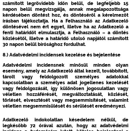
számított legrövidebb időn belül, de legfeljebb 15
napon belül megvizsgálja, annak megalapozottsága
kérdésében döntést hoz, és döntéséről a kérelmezőt
írásban tájékoztatja. Ha a Felhasználó az Adatkezelő
döntésével nem ért egyet, illetve ha az Adatkezelő a
fenti határidőt elmulasztja, a Felhasználó – a döntés
közlésétől, illetve a határidő utolsó napjától számított
30 napon belül bírósághoz fordulhat.
8.) Adatvédelmi incidensek kezelése és bejelentése
Adatvédelmi incidensnek minősül minden olyan
esemény, amely az Adatkezelő által kezelt, továbbított,
tárolt vagy feldolgozott személyes adatokkal
kapcsolatban a személyes adat jogellenes kezelését
vagy feldolgozását, így különösen jogosulatlan vagy
véletlen hozzáférését, megváltoztatását, közlését,
törlését, elvesztését vagy megsemmisítését, valamint
véletlen megsemmisülését és sérülését eredményezi.
Adatkezelő indokolatlan késedelem nélkül, de
legkésőbb 72 órával azután, hogy az adatvédelmi