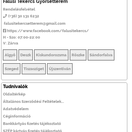
Falusi Tekercs Gyorsétterem
Rendelésfelvétel
(+36) 30 131 6232
falusitekercsetterem@gmail.com
https://www.facebook.com/falusitekercs/
H - Szo: 07:00-22:00
V: Zárva
Algyő
Deszk
Kiskundorozsma
Röszke
Sándorfalva
Szeged
Tiszasziget
Újszentiván
Tudnivalók
Oldaltérkép
Általános Szerződési Feltételek...
Adatvédelem
Céginformáció
Bankkártyás fizetés tájékoztató
SZÉP kártyás fizetés tájékoztató