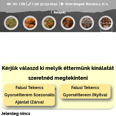
HU
EN
(+36) 30 131 6232
6720 Szeged, Bocskai u. 8/a
Belépés
Kérjük válaszd ki melyik éttermünk kínálatát
szeretnéd megtekinteni
Falusi Tekercs
,
Falusi Tekercs
Gyorsétterem Szezonális
Gyorsétterem (Nyitva)
Ajánlat (Zárva)
Jelenleg nincs