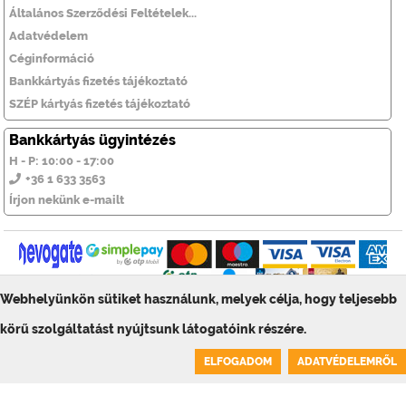
Általános Szerződési Feltételek...
Adatvédelem
Céginformáció
Bankkártyás fizetés tájékoztató
SZÉP kártyás fizetés tájékoztató
Bankkártyás ügyintézés
H - P: 10:00 - 17:00
+36 1 633 3563
Írjon nekünk e-mailt
Webhelyünkön sütiket használunk, melyek célja, hogy teljesebb
© ToolSiTE Kft. 2026. Minden jog fenntartva!
körű szolgáltatást nyújtsunk látogatóink részére.
ToolSiTE Éttermi webáruház
0
ELFOGADOM
ADATVÉDELEMRŐL
Kosár üres