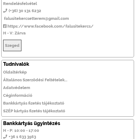
Rendelésfelvétel
(+36) 30 131 6232
falusitekercsetterem@gmail.com
https://www.facebook.com/falusitekercs/
H - V: Zárva
Szeged
Tudnivalók
Oldaltérkép
Általános Szerződési Feltételek...
Adatvédelem
Céginformáció
Bankkártyás fizetés tájékoztató
SZÉP kártyás fizetés tájékoztató
Bankkártyás ügyintézés
H - P: 10:00 - 17:00
+36 1 633 3563