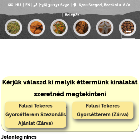
HU
EN
(+36) 30 131 6232
6720 Szeged, Bocskai u. 8/a
Belépés
Kérjük válaszd ki melyik éttermünk kínálatát
szeretnéd megtekinteni
Falusi Tekercs
,
Falusi Tekercs
Gyorsétterem Szezonális
Gyorsétterem (Zárva)
Ajánlat (Zárva)
Jelenleg nincs