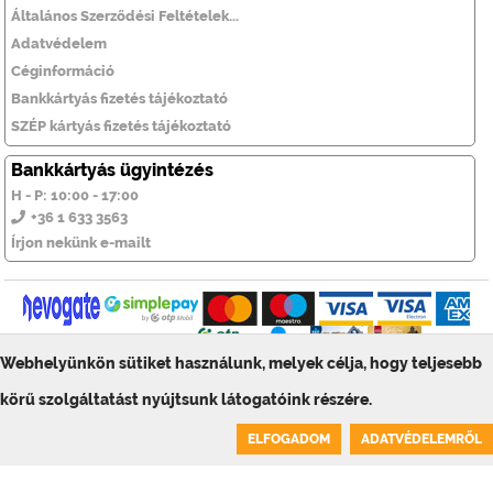
Általános Szerződési Feltételek...
Adatvédelem
Céginformáció
Bankkártyás fizetés tájékoztató
SZÉP kártyás fizetés tájékoztató
Bankkártyás ügyintézés
H - P: 10:00 - 17:00
+36 1 633 3563
Írjon nekünk e-mailt
Webhelyünkön sütiket használunk, melyek célja, hogy teljesebb
© ToolSiTE Kft. 2026. Minden jog fenntartva!
körű szolgáltatást nyújtsunk látogatóink részére.
ToolSiTE Éttermi webáruház
0
ELFOGADOM
ADATVÉDELEMRŐL
Kosár üres