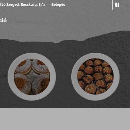
720 Szeged, Bocskai u. 8/a
Belépés
ció