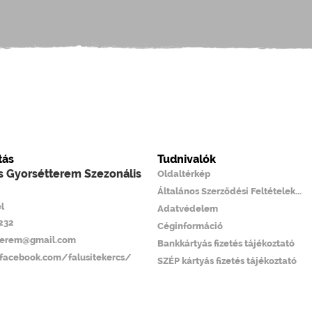
tás
Tudnivalók
cs Gyorsétterem Szezonális
Oldaltérkép
Általános Szerződési Feltételek...
l
Adatvédelem
6232
Céginformáció
tterem@gmail.com
Bankkártyás fizetés tájékoztató
facebook.com/falusitekercs/
SZÉP kártyás fizetés tájékoztató