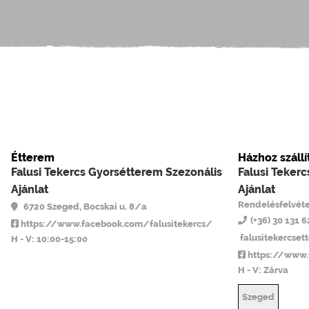
Étterem
Házhoz szállí
Falusi Tekercs Gyorsétterem Szezonális
Falusi Teker
Ajánlat
Ajánlat
Rendelésfelvéte
6720 Szeged, Bocskai u. 8/a
(+36) 30 131 
https://www.facebook.com/falusitekercs/
falusitekercse
H - V: 10:00-15:00
https://www.
H - V: Zárva
Szeged