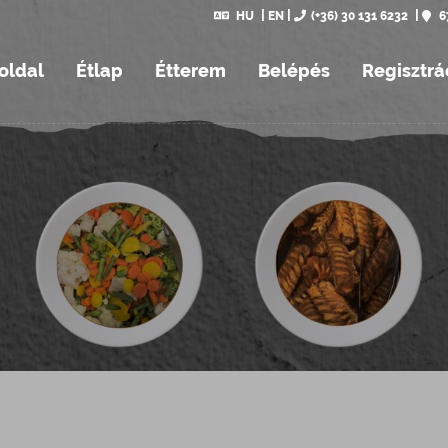
HU
EN
(+36) 30 131 6232
6
oldal
Étlap
Étterem
Belépés
Regisztrá