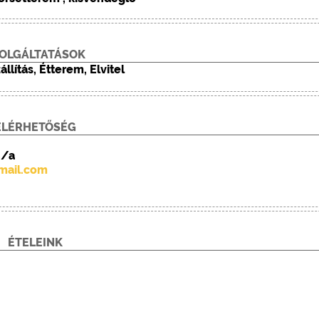
OLGÁLTATÁSOK
llítás, Étterem, Elvitel
ELÉRHETŐSÉG
8/a
mail.com
ÉTELEINK