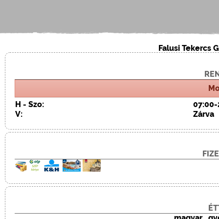
Falusi Tekercs 
REN
Mo
H - Szo:
07:00-
V:
Zárva
FIZ
ÉT
magyar , gy