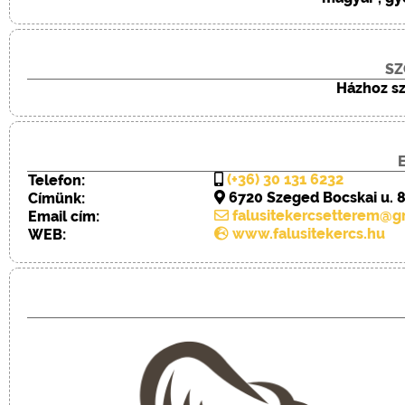
SZ
Házhoz szá
(+36) 30 131 6232
Telefon:
6720
Szeged
Bocskai u. 
Címünk:
falusitekercsetterem@g
Email cím:
www.falusitekercs.hu
WEB: