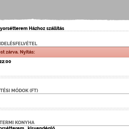
Gyorsétterem Házhoz szállítás
DELÉSFELVÉTEL
st zárva. Nyitás:
22:00
ETÉSI MÓDOK (
FT
)
TERMI KONYHA
orsétterem , kisvendéglő