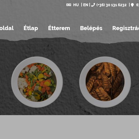
HU
EN
(+36) 30 131 6232
6
oldal
Étlap
Étterem
Belépés
Regisztrá