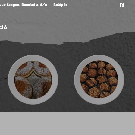
720 Szeged, Bocskai u. 8/a
Belépés
ció