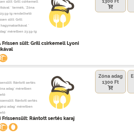
1300 Ft
sen sült: Grill csirkemell
ikával ` termék, `Zóna
23:59-ig rendelhető
ssen sült: Grill
 hagymakarikával `
adag` méretben 23:59-ig
 Frissen sült: Grill csirkemell Lyoni
kával
Zóna adag
E
1300 Ft
sensült: Rántott sertés
`Zóna adag` méretben
hető
issensült: Rántott sertés
Egész adag` méretben
hető
 Frissensült: Rántott sertés karaj