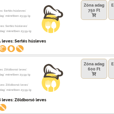
Zóna adag
E
750 Ft
es: Sertés húsleves`
dag` méretben 23:59-ig
eves: Sertés húsleves`
adag` méretben 23:59-ig
 leves: Sertés húsleves
Zóna adag
E
600 Ft
es: Zöldborsó leves`
dag` méretben 23:59-ig
eves: Zöldborsó leves`
adag` méretben 23:59-ig
 leves: Zöldborsó leves