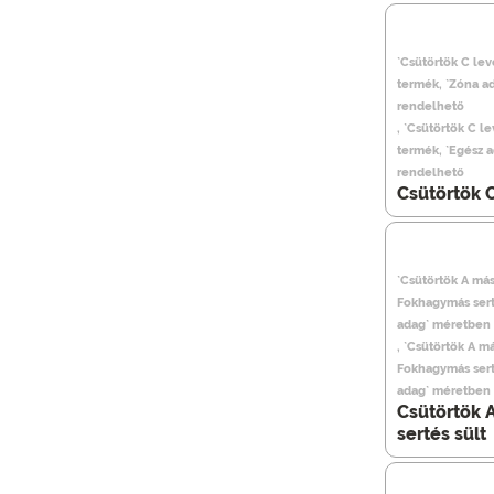
`Csütörtök C le
termék, `Zóna a
rendelhető
, `Csütörtök C l
termék, `Egész 
rendelhető
Csütörtök 
`Csütörtök A más
Fokhagymás sert
adag` méretben 
, `Csütörtök A m
Fokhagymás sert
adag` méretben 
Csütörtök 
sertés sült