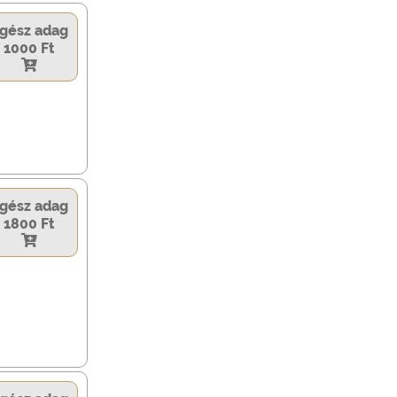
gész adag
1000 Ft
gész adag
1800 Ft