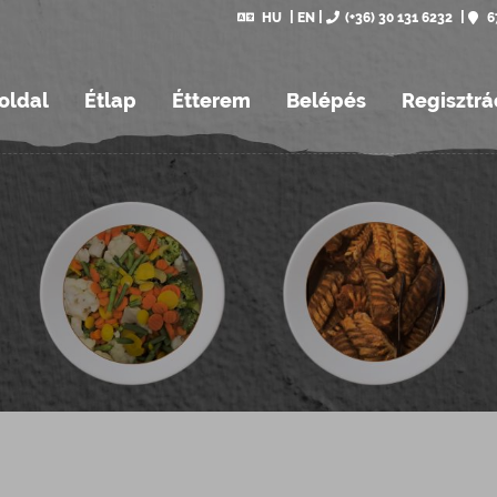
HU
EN
(+36) 30 131 6232
6
oldal
Étlap
Étterem
Belépés
Regisztrá