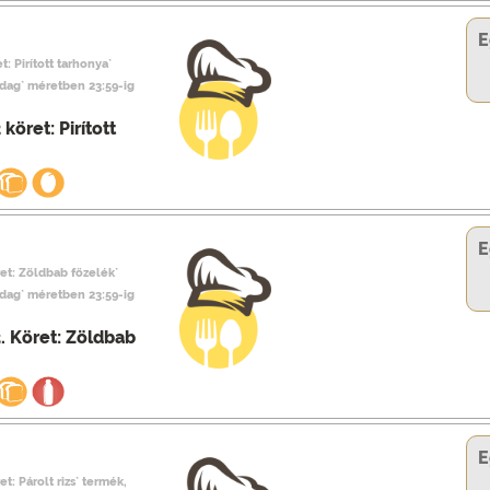
E
t: Pirított tarhonya`
adag` méretben 23:59-ig
köret: Pirított
E
ret: Zöldbab főzelék`
adag` méretben 23:59-ig
. Köret: Zöldbab
E
et: Párolt rizs` termék,