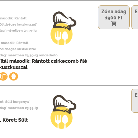
Zóna adag
E
1900 Ft
 második: Rántott
 Zöldséges kuszkusszal`
dag` méretben 23:59-ig
l második: Rántott
 Zöldséges kuszkusszal`
adag` méretben 23:59-ig rendelhető
itál második: Rántott csirkecomb filé
kuszkusszal
E
ret: Sült burgonya`
adag` méretben 23:59-ig
. Köret: Sült