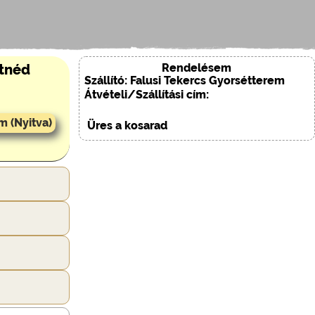
Rendelésem
etnéd
Szállító: Falusi Tekercs Gyorsétterem
Átvételi/Szállítási cím:
m (Nyitva)
Üres a kosarad