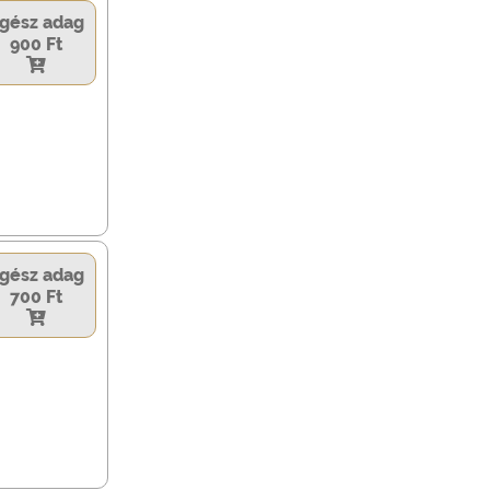
gész adag
900 Ft
gész adag
700 Ft