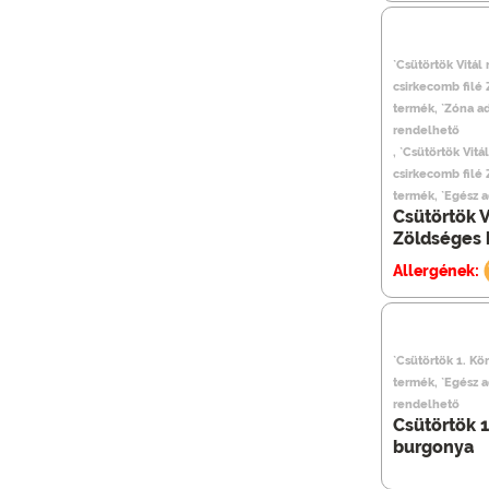
`Csütörtök Vitál
csirkecomb filé
termék, `Zóna a
rendelhető
, `Csütörtök Vitá
csirkecomb filé
termék, `Egész 
Csütörtök V
Zöldséges 
Allergének:
`Csütörtök 1. Kö
termék, `Egész 
rendelhető
Csütörtök 1
burgonya