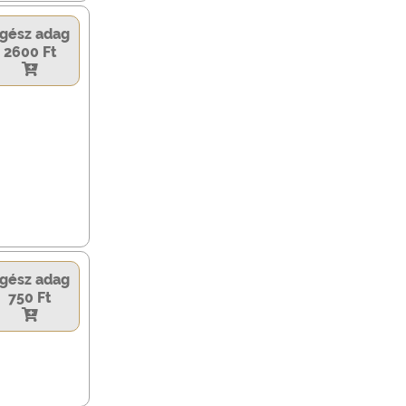
gész adag
2600 Ft
gész adag
750 Ft