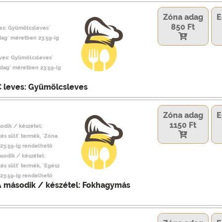
Zóna adag
E
850 Ft
ves: Gyümölcsleves`
dag` méretben 23:59-ig
eves: Gyümölcsleves`
adag` méretben 23:59-ig
C leves: Gyümölcsleves
Zóna adag
E
1150 Ft
odik / készétel:
és sült` termék, `Zóna
23:59-ig rendelhető
ásodik / készétel:
és sült` termék, `Egész
23:59-ig rendelhető
A második / készétel: Fokhagymás