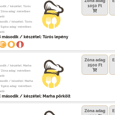
Zóna adag
E
1050 Ft
odik / készétel: Túrós
 `Zóna adag` méretben
hető
ásodik / készétel: Túrós
 `Egész adag` méretben
hető
B második / készétel: Túrós lepény
Zóna adag
E
2500 Ft
sodik / készétel: Marha
, `Zóna adag` méretben
hető
ásodik / készétel: Marha
, `Egész adag` méretben
hető
C második / készétel: Marha pörkölt
Zóna adag
E