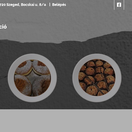
720 Szeged, Bocskai u. 8/a
Belépés
ció