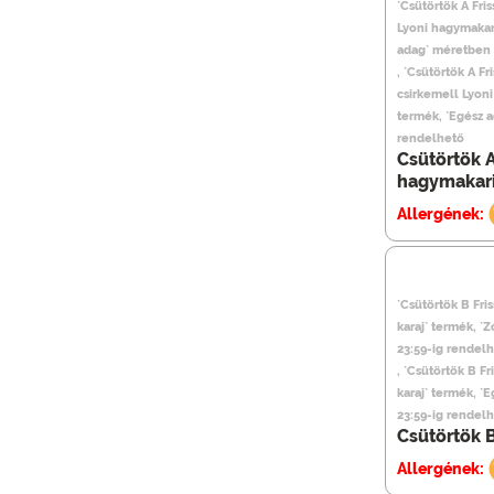
`Csütörtök A Fris
Lyoni hagymakar
adag` méretben 
, `Csütörtök A Fri
csirkemell Lyoni
termék, `Egész 
rendelhető
Csütörtök A
hagymakari
Allergének:
`Csütörtök B Fris
karaj` termék, 
23:59-ig rendel
, `Csütörtök B Fr
karaj` termék, `
23:59-ig rendel
Csütörtök B
Allergének: