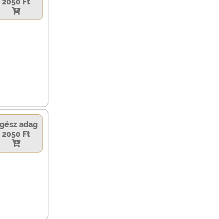
2050 Ft
gész adag
2050 Ft