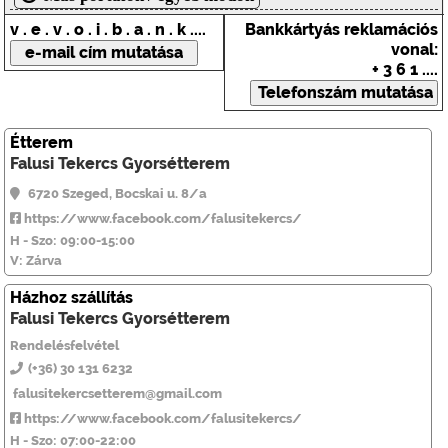
v . e . v . o . i . b . a . n . k ....
Bankkártyás reklamációs
vonal:
+ 3 6 1 ....
Étterem
Falusi Tekercs Gyorsétterem
6720 Szeged, Bocskai u. 8/a
https://www.facebook.com/falusitekercs/
H - Szo: 09:00-15:00
V: Zárva
Házhoz szállítás
Falusi Tekercs Gyorsétterem
Rendelésfelvétel
(+36) 30 131 6232
falusitekercsetterem@gmail.com
https://www.facebook.com/falusitekercs/
H - Szo: 07:00-22:00