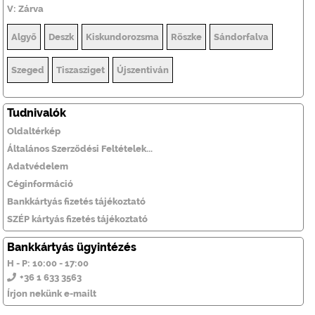
V: Zárva
Algyő
Deszk
Kiskundorozsma
Röszke
Sándorfalva
Szeged
Tiszasziget
Újszentiván
Tudnivalók
Oldaltérkép
Általános Szerződési Feltételek...
Adatvédelem
Céginformáció
Bankkártyás fizetés tájékoztató
SZÉP kártyás fizetés tájékoztató
Bankkártyás ügyintézés
H - P: 10:00 - 17:00
+36 1 633 3563
Írjon nekünk e-mailt