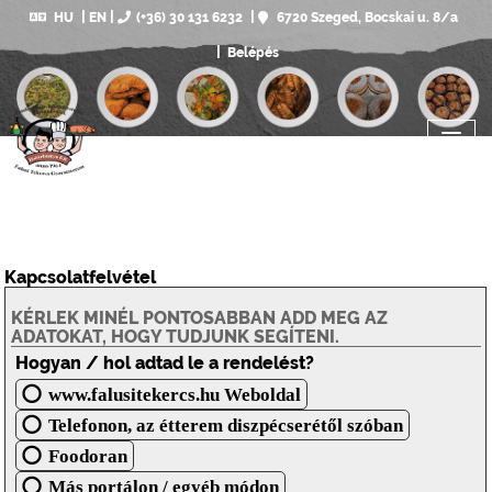
HU
EN
(+36) 30 131 6232
6720 Szeged, Bocskai u. 8/a
Belépés
Kapcsolatfelvétel
KÉRLEK MINÉL PONTOSABBAN ADD MEG AZ
ADATOKAT, HOGY TUDJUNK SEGÍTENI.
Hogyan / hol adtad le a rendelést?
www.falusitekercs.hu Weboldal
Telefonon, az étterem diszpécserétől szóban
Foodoran
Más portálon / egyéb módon