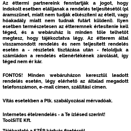
Az éttermi partnereink fenntartják a jogot, hogy
indokolt esetben elálljanak a rendelés teljesítésétől (pl
áramszünet, miatt nem tudják elkészíteni az ételt, vagy
hóakadály miatt nem tudnak futárt küldeni). Ilyen
esetben természetesen az étteremnek értesítenie kell
téged, és a webáruház is minden tőle telhetőt
megtesz, hogy tájékoztatva légy. Az étterem által
visszamondott rendelés és nem teljesített rendelés
esetén a - részletek tisztázása után - feloldjuk a
számládon a rendelés ellenértékének zárolását, így
téged nem ér kár.
FONTOS! Minden webáruházon keresztül leadott
rendelés esetén, légy elérhető az általad megadott
telefonszámon, e-mail címen, szállítási címen.
Vitás esetekben a Ptk. szabályozásai mérvadóak.
Internetes ételrendelés - a Te ízlésed szerint!
ToolSiTE Kft.
Tájékoztató a SZÉP kártyás fizetésről