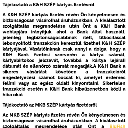
Tájékoztató a K&H SZÉP kártyás fizetésről
A K&H SZÉP kártyás fizetés révén Ön kényelmesen és
biztonságosan vásárolhat áruházunkban. A kiválasztott
szolgáltatás megrendelése után Önt a K&H Bank
weblapjára irányítjuk, ahol a Bank által használt,
jelenleg legbiztonságosabbnak ítélt, titkosítással
lebonyolított tranzakción keresztül fizethet K&H SZÉP
kártyájával. Vásárlóinknak csak annyi a dolga, hogy a
K&H Bank fizetési szerverén a kártya számát,
kártyabirtokos jelszavát, továbbá a kártya lejárati
dátumát és ellenőrző számát megadják.A K&H Bank a
sikeres vásárlást követően a tranzakcióról
engedélyezési számot bocsát ki, amelyet érdemes
felírni vagy az egész oldalt kinyomtatni. Sikertelen
tranzakció esetén a K&H Bank hibaüzenetben közli a
hiba okát
Tájékoztató az MKB SZÉP kártyás fizetésről
Az MKB SZÉP kártyás fizetés révén Ön kényelmesen és
biztonságosan vásárolhat áruházunkban. A kiválasztott
szolgáltatás megrendelése után Önt a
BigFish