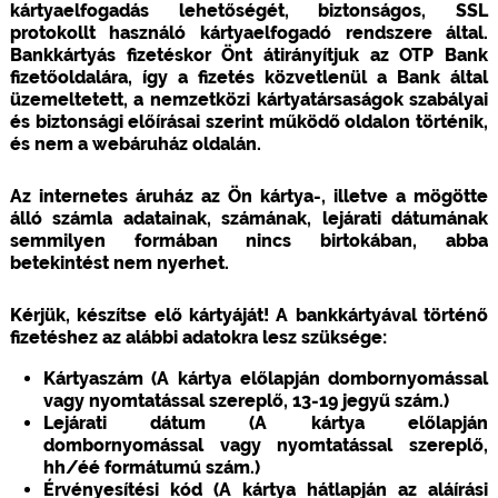
kártyaelfogadás lehetőségét, biztonságos, SSL
protokollt használó kártyaelfogadó rendszere által.
Bankkártyás fizetéskor Önt átirányítjuk az OTP Bank
fizetőoldalára, így a fizetés közvetlenül a Bank által
üzemeltetett, a nemzetközi kártyatársaságok szabályai
és biztonsági előírásai szerint működő oldalon történik,
és nem a webáruház oldalán.
Az internetes áruház az Ön kártya-, illetve a mögötte
álló számla adatainak, számának, lejárati dátumának
semmilyen formában nincs birtokában, abba
betekintést nem nyerhet.
Kérjük, készítse elő kártyáját! A bankkártyával történő
fizetéshez az alábbi adatokra lesz szüksége:
Kártyaszám (A kártya előlapján dombornyomással
vagy nyomtatással szereplő, 13-19 jegyű szám.)
Lejárati dátum (A kártya előlapján
dombornyomással vagy nyomtatással szereplő,
hh/éé formátumú szám.)
Érvényesítési kód (A kártya hátlapján az aláírási