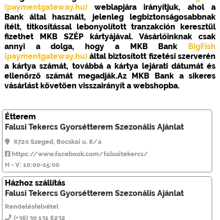
(paymentgateway.hu)
weblapjára irányítjuk, ahol a
Bank által használt, jelenleg legbiztonságosabbnak
ítélt, titkosítással lebonyolított tranzakción keresztül
fizethet MKB SZÉP kártyájával. Vásárlóinknak csak
annyi a dolga, hogy a MKB Bank
BigFish
(paymentgateway.hu)
által biztosított fizetési szerverén
a kártya számát, továbbá a kártya lejárati dátumát és
ellenőrző számát megadják.Az MKB Bank a sikeres
vásárlást követően visszairányít a webshopba.
Étterem
Falusi Tekercs Gyorsétterem Szezonális Ajánlat
6720 Szeged, Bocskai u. 8/a
https://www.facebook.com/falusitekercs/
H - V: 10:00-15:00
Házhoz szállítás
Falusi Tekercs Gyorsétterem Szezonális Ajánlat
Rendelésfelvétel
(+36) 30 131 6232