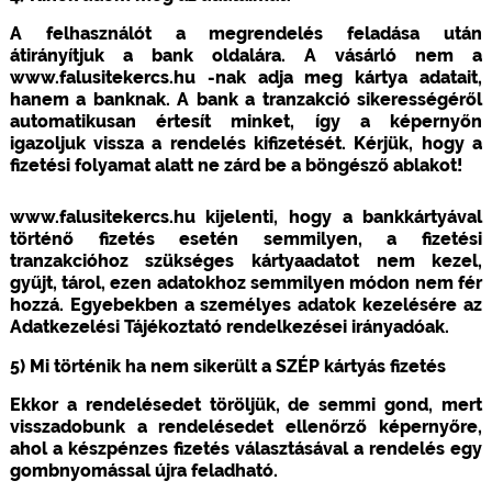
A felhasználót a megrendelés feladása után
átirányítjuk a bank oldalára. A vásárló nem a
www.falusitekercs.hu -nak adja meg kártya adatait,
hanem a banknak. A bank a tranzakció sikerességéről
automatikusan értesít minket, így a képernyőn
igazoljuk vissza a rendelés kifizetését. Kérjük, hogy a
fizetési folyamat alatt ne zárd be a böngésző ablakot!
www.falusitekercs.hu kijelenti, hogy a bankkártyával
történő fizetés esetén semmilyen, a fizetési
tranzakcióhoz szükséges kártyaadatot nem kezel,
gyűjt, tárol, ezen adatokhoz semmilyen módon nem fér
hozzá. Egyebekben a személyes adatok kezelésére az
Adatkezelési Tájékoztató rendelkezései irányadóak.
5) Mi történik ha nem sikerült a SZÉP kártyás fizetés
Ekkor a rendelésedet töröljük, de semmi gond, mert
visszadobunk a rendelésedet ellenőrző képernyőre,
ahol a készpénzes fizetés választásával a rendelés egy
gombnyomással újra feladható.