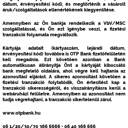
dátum, érvényesítési kód), és megtörténik a vásárolt
áruk/szolgáltatások ellenértékének kiegyenlítése.
Amennyiben az Ön bankja rendelkezik a VbV/MSC
szolgáltatással, és Ön ezt igénybe veszi, a fizetési
tranzakció folyamata megváltozik.
Kártyája adatait (kártyaszám, lejárati dátum,
érvényesítési kód) továbbra is OTP Bank fizetőfelületén
kell megadnia. Ezt követően azonban a Bank
automatikusan átirányítja Önt a kártyáját kibocsátó
bank megfelelő oldalára, ahol végre kell hajtania az
azonosítási eljárást. A sikeres azonosítást követően a
fizetési tranzakció folytatódik, Ön értesítést kap a
tranzakció sikerességéről, és visszairányításra kerül a
webáruházi felületre. Amennyiben az azonosítást nem
tudja végrehajtani, a tranzakció sikertelenül zárul.
www.otpbank.hu
06 1/20/30/70 366 6666 • 06 40 366 666