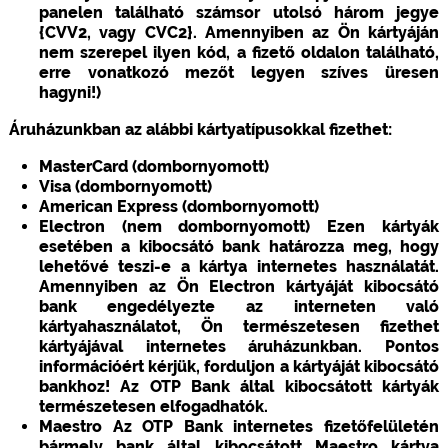
panelen található számsor utolsó három jegye
{CVV2, vagy CVC2}. Amennyiben az Ön kártyáján
nem szerepel ilyen kód, a fizető oldalon található,
erre vonatkozó mezőt legyen szíves üresen
hagyni!)
Áruházunkban az alábbi kártyatípusokkal fizethet:
MasterCard (dombornyomott)
Visa (dombornyomott)
American Express (dombornyomott)
Electron (nem dombornyomott) Ezen kártyák
esetében a kibocsátó bank határozza meg, hogy
lehetővé teszi-e a kártya internetes használatát.
Amennyiben az Ön Electron kártyáját kibocsátó
bank engedélyezte az interneten való
kártyahasználatot, Ön természetesen fizethet
kártyájával internetes áruházunkban. Pontos
információért kérjük, forduljon a kártyáját kibocsátó
bankhoz! Az OTP Bank által kibocsátott kártyák
természetesen elfogadhatók.
Maestro Az OTP Bank internetes fizetőfelületén
bármely bank által kibocsátott Maestro kártya