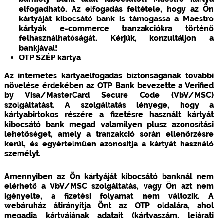
elfogadható. Az elfogadás feltétele, hogy az Ön
kártyáját kibocsátó bank is támogassa a Maestro
kártyák e-commerce tranzakciókra történő
felhasználhatóságát. Kérjük, konzultáljon a
bankjával!
OTP SZÉP kártya
Az internetes kártyaelfogadás biztonságának további
növelése érdekében az OTP Bank bevezette a Verified
by Visa/MasterCard Secure Code (VbV/MSC)
szolgáltatást. A szolgáltatás lényege, hogy a
kártyabirtokos részére a fizetésre használt kártyát
kibocsátó bank megad valamilyen plusz azonosítási
lehetőséget, amely a tranzakció során ellenőrzésre
kerül, és egyértelműen azonosítja a kártyát használó
személyt.
Amennyiben az Ön kártyáját kibocsátó banknál nem
elérhető a VbV/MSC szolgáltatás, vagy Ön azt nem
igényelte, a fizetési folyamat nem változik. A
webáruház átirányítja Önt az OTP oldalára, ahol
megadja kártyájának adatait (kártyaszám, lejárati