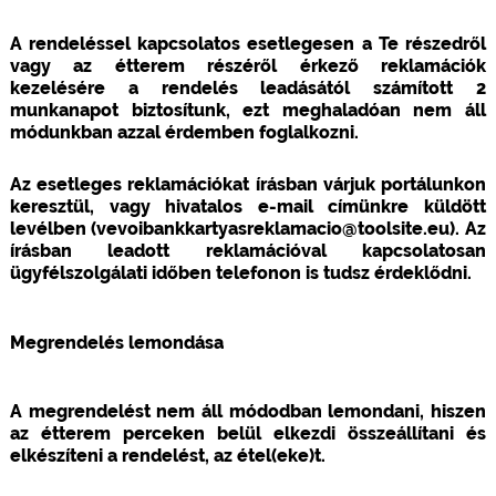
A rendeléssel kapcsolatos esetlegesen a Te részedről
vagy az étterem részéről érkező reklamációk
kezelésére a rendelés leadásától számított 2
munkanapot biztosítunk, ezt meghaladóan nem áll
módunkban azzal érdemben foglalkozni.
Az esetleges reklamációkat írásban várjuk portálunkon
keresztül, vagy hivatalos e-mail címünkre küldött
levélben (vevoibankkartyasreklamacio@toolsite.eu). Az
írásban leadott reklamációval kapcsolatosan
ügyfélszolgálati időben telefonon is tudsz érdeklődni.
Megrendelés lemondása
A megrendelést nem áll módodban lemondani, hiszen
az étterem perceken belül elkezdi összeállítani és
elkészíteni a rendelést, az étel(eke)t.