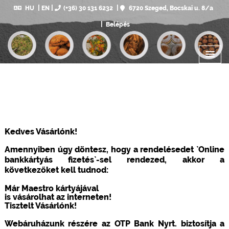
HU
EN
(+36) 30 131 6232
6720 Szeged, Bocskai u. 8/a
Belépés
Kedves Vásárlónk!
Amennyiben úgy döntesz, hogy a rendelésedet `Online
bankkártyás fizetés`-sel rendezed, akkor a
következőket kell tudnod:
Már Maestro kártyájával
is vásárolhat az interneten!
Tisztelt Vásárlónk!
Webáruházunk részére az OTP Bank Nyrt. biztosítja a