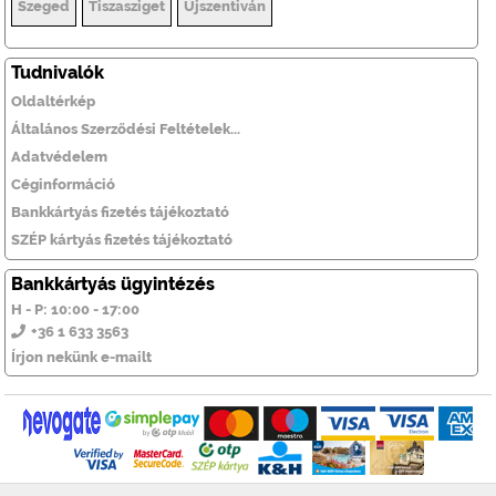
Szeged
Tiszasziget
Újszentiván
Tudnivalók
Oldaltérkép
Általános Szerződési Feltételek...
Adatvédelem
Céginformáció
Bankkártyás fizetés tájékoztató
SZÉP kártyás fizetés tájékoztató
Bankkártyás ügyintézés
H - P: 10:00 - 17:00
+36 1 633 3563
Írjon nekünk e-mailt