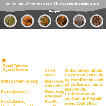
HU
EN
(+36) 30 131 6232
6720 Szeged, Bocskai u. 8/a
Belépés
Falusi Tekercs
Gyorsétterem
07:00-
Sültes tál ajánlatunk
,
22:00
Hétfői menü 2026 08
03
,
Keddi menü 2026
Ízvilág Ételminőség:
Nincs elég
08 04
,
Szerdai menü
értékelés
2026 08 05
,
Kiszállítási idő:
Nincs elég
Csütörtöki menü
értékelés
2026 08 06
,
Pénteki
Kiszállítási díj:
600 Ft
menü 2026 08 07
,