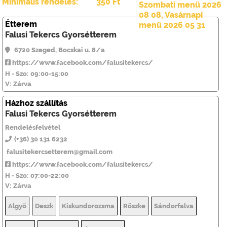
Minimális rendelés:
350 Ft
Szombati menü 2026
08 08
,
Vasárnapi
Étterem
menü 2026 05 31
Falusi Tekercs Gyorsétterem
6720 Szeged, Bocskai u. 8/a
https://www.facebook.com/falusitekercs/
H - Szo: 09:00-15:00
V: Zárva
Házhoz szállítás
Falusi Tekercs Gyorsétterem
Rendelésfelvétel
(+36) 30 131 6232
falusitekercsetterem@gmail.com
https://www.facebook.com/falusitekercs/
H - Szo: 07:00-22:00
V: Zárva
Algyő
Deszk
Kiskundorozsma
Röszke
Sándorfalva