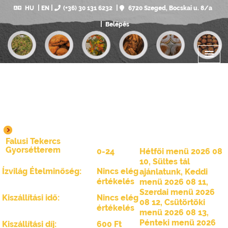
HU
EN
(+36) 30 131 6232
6720 Szeged, Bocskai u. 8/a
Belépés
Falusi Tekercs
Gyorsétterem
0-24
Hétfői menü 2026 08
10
,
Sültes tál
Ízvilág Ételminőség:
Nincs elég
ajánlatunk
,
Keddi
értékelés
menü 2026 08 11
,
Szerdai menü 2026
Kiszállítási idő:
Nincs elég
08 12
,
Csütörtöki
értékelés
menü 2026 08 13
,
Pénteki menü 2026
Kiszállítási díj:
600 Ft