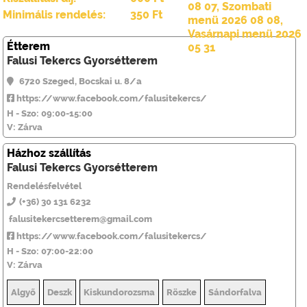
08 07
,
Szombati
Minimális rendelés:
350 Ft
menü 2026 08 08
,
Vasárnapi menü 2026
Étterem
05 31
Falusi Tekercs Gyorsétterem
6720 Szeged, Bocskai u. 8/a
https://www.facebook.com/falusitekercs/
H - Szo: 09:00-15:00
V: Zárva
Házhoz szállítás
Falusi Tekercs Gyorsétterem
Rendelésfelvétel
(+36) 30 131 6232
falusitekercsetterem@gmail.com
https://www.facebook.com/falusitekercs/
H - Szo: 07:00-22:00
V: Zárva
Algyő
Deszk
Kiskundorozsma
Röszke
Sándorfalva