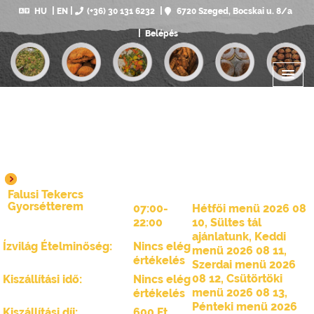
HU
EN
(+36) 30 131 6232
6720 Szeged, Bocskai u. 8/a
Belépés
Falusi Tekercs
Gyorsétterem
07:00-
Hétfői menü 2026 08
22:00
10
,
Sültes tál
ajánlatunk
,
Keddi
Ízvilág Ételminőség:
Nincs elég
menü 2026 08 11
,
értékelés
Szerdai menü 2026
08 12
,
Csütörtöki
Kiszállítási idő:
Nincs elég
menü 2026 08 13
,
értékelés
Pénteki menü 2026
Kiszállítási díj:
600 Ft