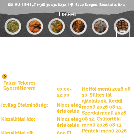
HU
EN
(+36) 30 131 6232
6720 Szeged, Bocskai u. 8/a
Belépés
Falusi Tekercs
Gyorsétterem
07:00-
Hétfői menü 2026 08
22:00
10
,
Sültes tál
ajánlatunk
,
Keddi
Ízvilág Ételminőség:
Nincs elég
menü 2026 08 11
,
értékelés
Szerdai menü 2026
08 12
,
Csütörtöki
Kiszállítási idő:
Nincs elég
menü 2026 08 13
,
értékelés
Pénteki menü 2026
Kiszállítási díj:
600 Ft