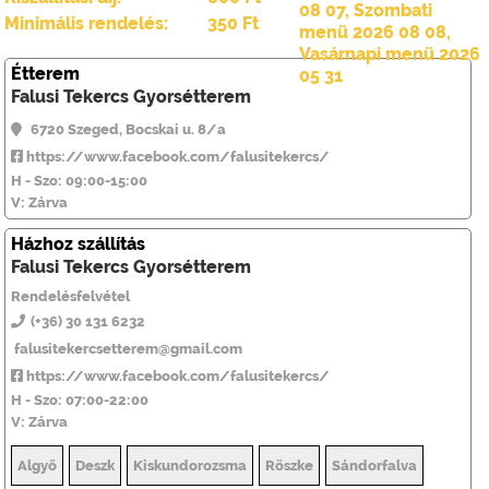
08 07
,
Szombati
Minimális rendelés:
350 Ft
menü 2026 08 08
,
Vasárnapi menü 2026
Étterem
05 31
Falusi Tekercs Gyorsétterem
6720 Szeged, Bocskai u. 8/a
https://www.facebook.com/falusitekercs/
H - Szo: 09:00-15:00
V: Zárva
Házhoz szállítás
Falusi Tekercs Gyorsétterem
Rendelésfelvétel
(+36) 30 131 6232
falusitekercsetterem@gmail.com
https://www.facebook.com/falusitekercs/
H - Szo: 07:00-22:00
V: Zárva
Algyő
Deszk
Kiskundorozsma
Röszke
Sándorfalva