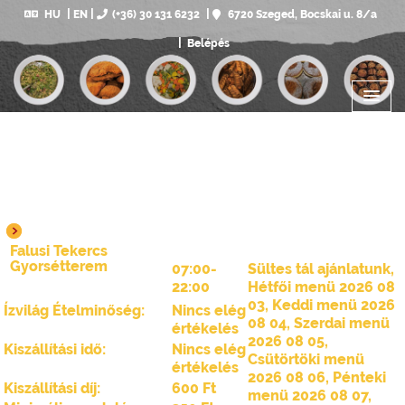
HU
EN
(+36) 30 131 6232
6720 Szeged, Bocskai u. 8/a
Belépés
Falusi Tekercs
Gyorsétterem
07:00-
Sültes tál ajánlatunk
,
22:00
Hétfői menü 2026 08
03
,
Keddi menü 2026
Ízvilág Ételminőség:
Nincs elég
08 04
,
Szerdai menü
értékelés
2026 08 05
,
Kiszállítási idő:
Nincs elég
Csütörtöki menü
értékelés
2026 08 06
,
Pénteki
Kiszállítási díj:
600 Ft
menü 2026 08 07
,