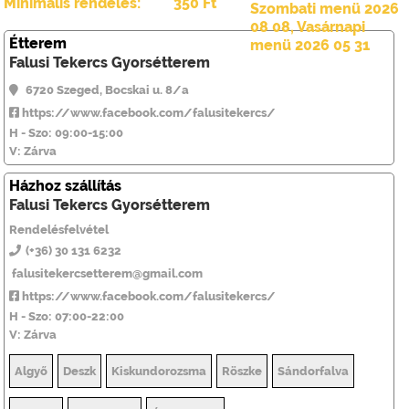
Minimális rendelés:
350 Ft
Szombati menü 2026
08 08
,
Vasárnapi
Étterem
menü 2026 05 31
Falusi Tekercs Gyorsétterem
6720 Szeged, Bocskai u. 8/a
https://www.facebook.com/falusitekercs/
H - Szo: 09:00-15:00
V: Zárva
Házhoz szállítás
Falusi Tekercs Gyorsétterem
Rendelésfelvétel
(+36) 30 131 6232
falusitekercsetterem@gmail.com
https://www.facebook.com/falusitekercs/
H - Szo: 07:00-22:00
V: Zárva
Algyő
Deszk
Kiskundorozsma
Röszke
Sándorfalva