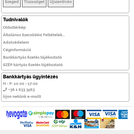
Szeged
Tiszasziget
Újszentiván
Tudnivalók
Oldaltérkép
Általános Szerződési Feltételek...
Adatvédelem
Céginformáció
Bankkártyás fizetés tájékoztató
SZÉP kártyás fizetés tájékoztató
Bankkártyás ügyintézés
H - P: 10:00 - 17:00
+36 1 633 3563
Írjon nekünk e-mailt