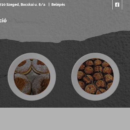
720 Szeged, Bocskai u. 8/a
Belépés
ció