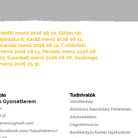
Hétfői menü 2026 08 10
,
Sültes tál
ajánlatunk
,
Keddi menü 2026 08 11
,
Szerdai menü 2026 08 12
,
Csütörtöki
menü 2026 08 13
,
Pénteki menü 2026 08
07
,
Szombati menü 2026 08 08
,
Vasárnapi
menü 2026 05 31
tás
Tudnivalók
cs Gyorsétterem
Oldaltérkép
l
Általános Szerződési Feltételek...
6232
Adatvédelem
tterem@gmail.com
Céginformáció
facebook.com/falusitekercs/
Bankkártyás fizetés tájékoztató
2:00