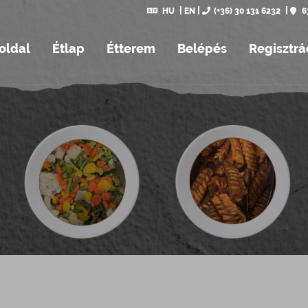
HU
EN
(+36) 30 131 6232
6
oldal
Étlap
Étterem
Belépés
Regisztrá