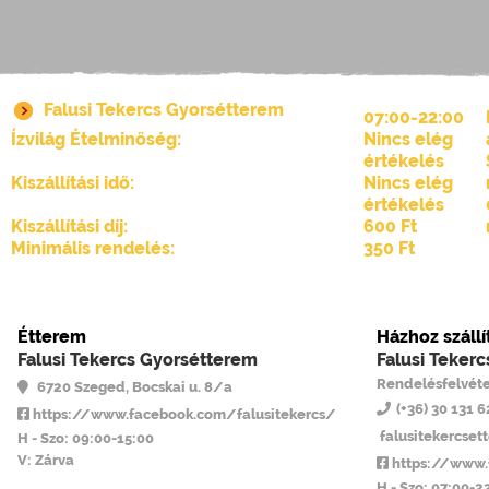
Falusi Tekercs Gyorsétterem
07:00-22:00
Ízvilág Ételminőség:
Nincs elég
értékelés
Kiszállítási idő:
Nincs elég
értékelés
Kiszállítási díj:
600 Ft
Minimális rendelés:
350 Ft
Étterem
Házhoz szállí
Falusi Tekercs Gyorsétterem
Falusi Teker
Rendelésfelvéte
6720 Szeged, Bocskai u. 8/a
(+36) 30 131 
https://www.facebook.com/falusitekercs/
falusitekercse
H - Szo: 09:00-15:00
V: Zárva
https://www.
H - Szo: 07:00-2