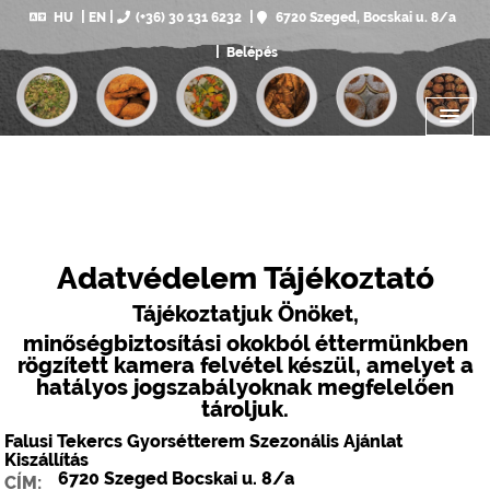
HU
EN
(+36) 30 131 6232
6720 Szeged, Bocskai u. 8/a
Belépés
Adatvédelem Tájékoztató
Tájékoztatjuk Önöket,
minőségbiztosítási okokból éttermünkben
rögzített kamera felvétel készül, amelyet a
hatályos jogszabályoknak megfelelően
tároljuk.
Falusi Tekercs Gyorsétterem Szezonális Ajánlat
Kiszállítás
6720
Szeged
Bocskai u. 8/a
CÍM: