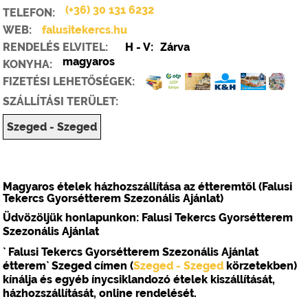
(+36) 30 131 6232
TELEFON:
WEB:
falusitekercs.hu
RENDELÉS ELVITEL:
H - V:
Zárva
magyaros
KONYHA:
FIZETÉSI LEHETŐSÉGEK:
SZÁLLÍTÁSI TERÜLET:
Szeged - Szeged
Magyaros
ételek házhozszállítása az étteremtől (Falusi
Tekercs Gyorsétterem Szezonális Ajánlat)
Üdvözöljük honlapunkon:
Falusi Tekercs Gyorsétterem
Szezonális Ajánlat
` Falusi Tekercs Gyorsétterem Szezonális Ajánlat
étterem` Szeged címen
(
Szeged - Szeged
körzetekben)
kínálja és egyéb ínycsiklandozó
ételek
kiszállítását
,
házhozszállítását
,
online rendelését
.