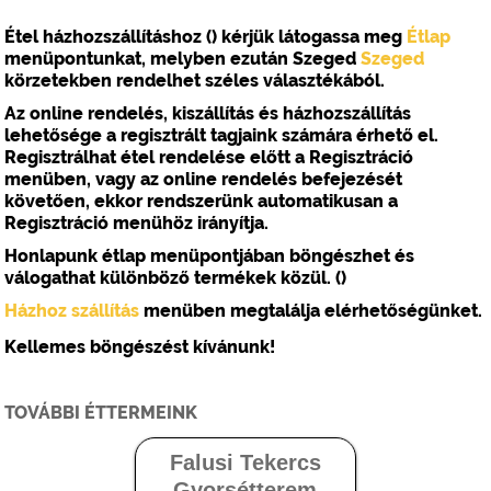
Étel házhozszállításhoz ()
kérjük látogassa meg
Étlap
menüpontunkat, melyben ezután Szeged
Szeged
körzetekben
rendelhet
széles választékából.
Az
online rendelés, kiszállítás és házhozszállítás
lehetősége a regisztrált tagjaink számára érhető el.
Regisztrálhat
étel rendelése
előtt a Regisztráció
menüben, vagy az
online rendelés
befejezését
követően, ekkor rendszerünk automatikusan a
Regisztráció menühöz irányítja.
Honlapunk étlap menüpontjában böngészhet és
válogathat különböző termékek közül. ()
Házhoz szállítás
menüben megtalálja elérhetőségünket.
Kellemes böngészést kívánunk!
TOVÁBBI ÉTTERMEINK
Falusi Tekercs
Gyorsétterem