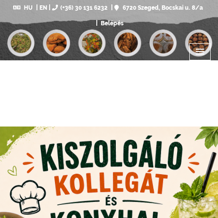
HU
EN
(+36) 30 131 6232
6720 Szeged, Bocskai u. 8/a
Belépés