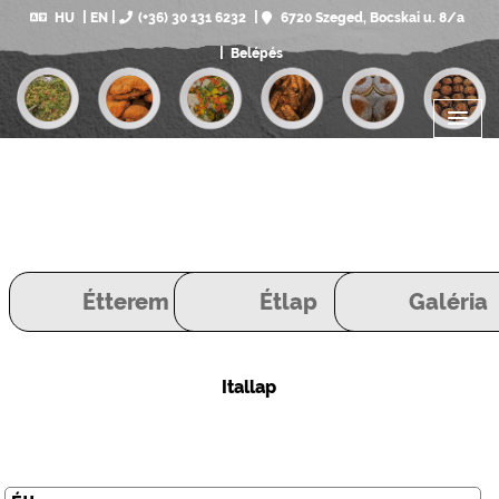
HU
EN
(+36) 30 131 6232
6720 Szeged, Bocskai u. 8/a
Belépés
Étterem
Étlap
Galéria
Itallap