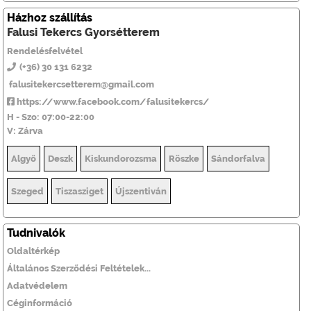
Házhoz szállítás
Falusi Tekercs Gyorsétterem
Rendelésfelvétel
(+36) 30 131 6232
falusitekercsetterem@gmail.com
https://www.facebook.com/falusitekercs/
H - Szo: 07:00-22:00
V: Zárva
Algyő
Deszk
Kiskundorozsma
Röszke
Sándorfalva
Szeged
Tiszasziget
Újszentiván
Tudnivalók
Oldaltérkép
Általános Szerződési Feltételek...
Adatvédelem
Céginformáció