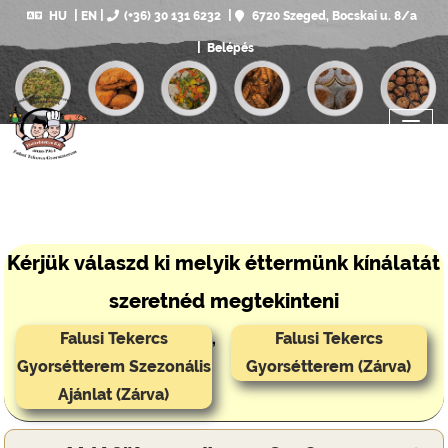
HU
EN
(+36) 30 131 6232
6720 Szeged, Bocskai u. 8/a
Belépés
Kérjük válaszd ki melyik éttermünk kínálatát
szeretnéd megtekinteni
Falusi Tekercs
,
Falusi Tekercs
Gyorsétterem Szezonális
Gyorsétterem (Zárva)
Ajánlat (Zárva)