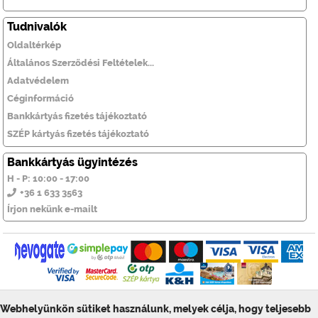
Tudnivalók
Oldaltérkép
Általános Szerződési Feltételek...
Adatvédelem
Céginformáció
Bankkártyás fizetés tájékoztató
SZÉP kártyás fizetés tájékoztató
Bankkártyás ügyintézés
H - P: 10:00 - 17:00
+36 1 633 3563
Írjon nekünk e-mailt
Webhelyünkön sütiket használunk, melyek célja, hogy teljesebb
© ToolSiTE Kft. 2026. Minden jog fenntartva!