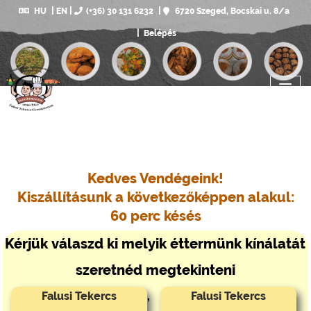
HU
EN
(+36) 30 131 6232
6720 Szeged, Bocskai u. 8/a
Belépés
Kedves Vendégeink!
Kiszállításunk a következőképpen alakul:
60 perc késés
Kérjük válaszd ki melyik éttermünk kínálatát
szeretnéd megtekinteni
Falusi Tekercs
,
Falusi Tekercs