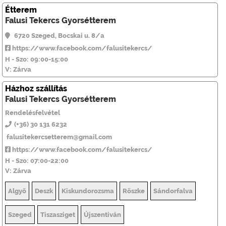
Étterem
Falusi Tekercs Gyorsétterem
6720 Szeged, Bocskai u. 8/a
https://www.facebook.com/falusitekercs/
H - Szo: 09:00-15:00
V: Zárva
Házhoz szállítás
Falusi Tekercs Gyorsétterem
Rendelésfelvétel
(+36) 30 131 6232
falusitekercsetterem@gmail.com
https://www.facebook.com/falusitekercs/
H - Szo: 07:00-22:00
V: Zárva
Algyő
Deszk
Kiskundorozsma
Röszke
Sándorfalva
Szeged
Tiszasziget
Újszentiván