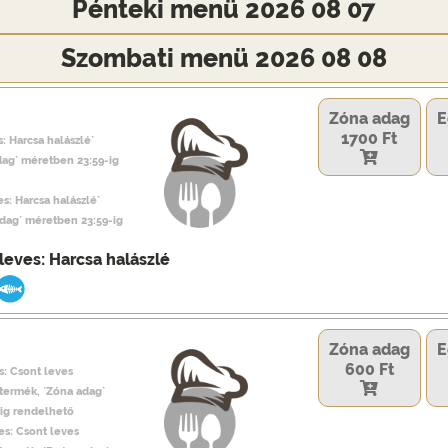
Pénteki menü 2026 08 07
Szombati menü 2026 08 08
Zóna adag
E
1700 Ft
: Harcsa halászlé`
dag` méretben 23:59-ig
es: Harcsa halászlé`
adag` méretben 23:59-ig
leves: Harcsa halászlé
Zóna adag
E
600 Ft
s: Csont leves
 termék, `Zóna adag`
ig rendelhető
es: Csont leves