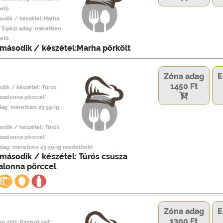
hető
sodik / készétel:Marha
, `Egész adag` méretben
hető
második / készétel:Marha pörkölt
Zóna adag
E
1450 Ft
dik / készétel: Túrós
, szalonna pörccel`
dag` méretben 23:59-ig
odik / készétel: Túrós
, szalonna pörccel`
adag` méretben 23:59-ig rendelhető
második / készétel: Túrós csusza
szalonna pörccel
Zóna adag
E
1300 Ft
n sült: Rántott sajt`