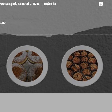
720 Szeged, Bocskai u. 8/a
Belépés
ció