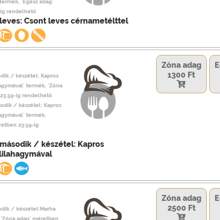
termék, `Egész adag`
ig rendelhető
leves: Csont leves cérnametélttel
Zóna adag
E
1300 Ft
dik / készétel: Kapros
hagymával` termék, `Zóna
23:59-ig rendelhető
odik / készétel: Kapros
hagymával` termék,
retben 23:59-ig
második / készétel: Kapros
 lilahagymával
Zóna adag
E
2500 Ft
dik / készétel:Marha
, `Zóna adag` méretben