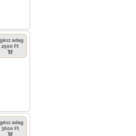
gész adag
2500 Ft
gész adag
3600 Ft