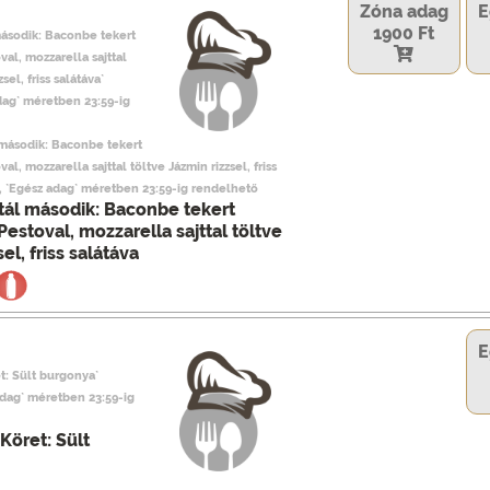
Zóna adag
E
1900 Ft
második: Baconbe tekert
val, mozzarella sajttal
sel, friss salátáva`
dag` méretben 23:59-ig
 második: Baconbe tekert
al, mozzarella sajttal töltve Jázmin rizzsel, friss
k, `Egész adag` méretben 23:59-ig rendelhető
tál második: Baconbe tekert
Pestoval, mozzarella sajttal töltve
el, friss salátáva
E
t: Sült burgonya`
adag` méretben 23:59-ig
Köret: Sült