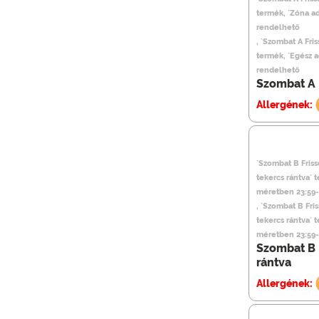
termék, `Zóna a
rendelhető
, `Szombat A Fris
termék, `Egész 
rendelhető
Szombat A F
Allergének:
`Szombat B Frisse
tekercs rántva` 
méretben 23:59-
, `Szombat B Fris
tekercs rántva` 
méretben 23:59-
Szombat B F
rántva
Allergének: