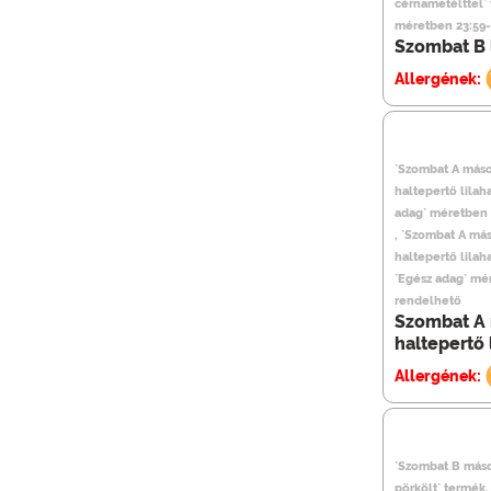
cérnametélttel` 
méretben 23:59-
Szombat B 
Allergének:
`Szombat A máso
haltepertő lila
adag` méretben 
, `Szombat A más
haltepertő lila
`Egész adag` mé
rendelhető
Szombat A 
haltepertő
Allergének:
`Szombat B máso
pörkölt` termék