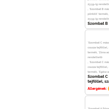
23:59-ig rendel
, `Szombat B má
pörkölt` termék
23:59-ig rendel
Szombat B 
`Szombat C máso
csusza tejföllel
termék, `Zóna a
rendelhető
, `Szombat C más
csusza tejföllel
termék, `Egész 
Szombat C 
tejföllel, 
Allergének:
`Szombat A Frisse