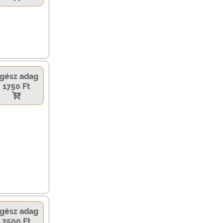
gész adag
1750 Ft
gész adag
2500 Ft