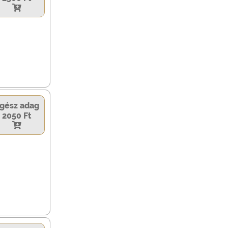
gész adag
2050 Ft