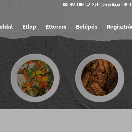
HU
EN
(+36) 30 131 6232
6
oldal
Étlap
Étterem
Belépés
Regisztrá