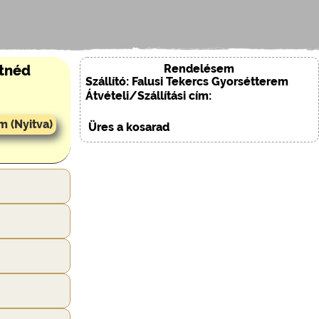
Rendelésem
etnéd
Szállító: Falusi Tekercs Gyorsétterem
Átvételi/Szállítási cím:
m (Nyitva)
Üres a kosarad