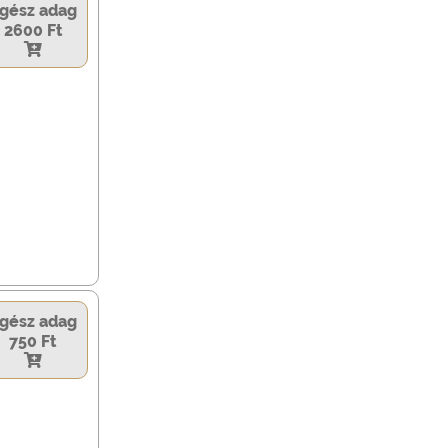
gész adag
2600 Ft
gész adag
750 Ft