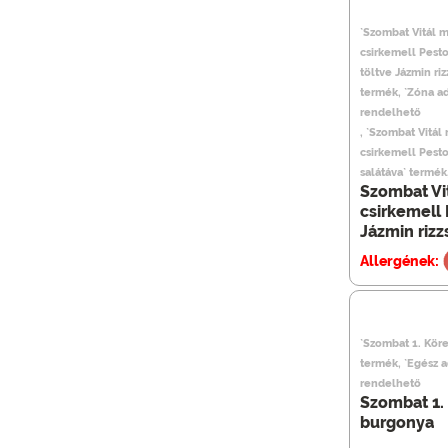
`Szombat Vitál 
csirkemell Pesto
töltve Jázmin rizz
termék, `Zóna a
rendelhető
, `Szombat Vitál
csirkemell Pestov
salátáva` termé
Szombat Vi
csirkemell 
Jázmin rizzs
Allergének:
`Szombat 1. Köre
termék, `Egész 
rendelhető
Szombat 1. 
burgonya