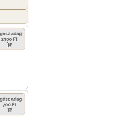
gész adag
2300 Ft
gész adag
700 Ft