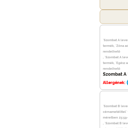
`Szombat A leves
termék, `Zóna a
rendelhető
, `Szombat A lev
termék, `Egész 
rendelhető
Szombat A 
Allergének:
`Szombat B leve
cérnametélttel`
méretben 23:59-
, `Szombat B lev