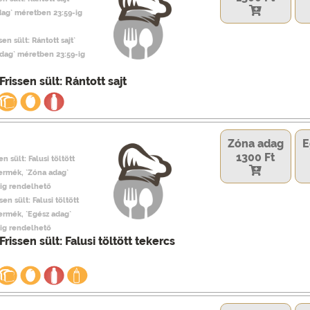
dag` méretben 23:59-ig
sen sült: Rántott sajt`
adag` méretben 23:59-ig
rissen sült: Rántott sajt
Zóna adag
E
1300 Ft
n sült: Falusi töltött
termék, `Zóna adag`
ig rendelhető
sen sült: Falusi töltött
termék, `Egész adag`
ig rendelhető
rissen sült: Falusi töltött tekercs