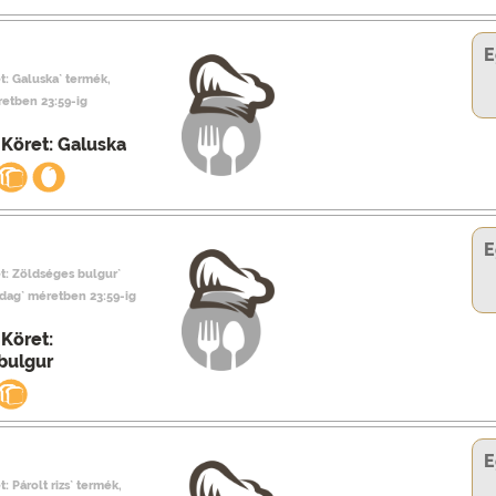
E
t: Galuska` termék,
retben 23:59-ig
 Köret: Galuska
E
t: Zöldséges bulgur`
adag` méretben 23:59-ig
 Köret:
bulgur
E
: Párolt rizs` termék,